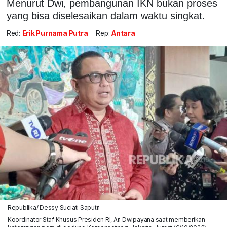
Menurut Dwi, pembangunan IKN bukan proses
yang bisa diselesaikan dalam waktu singkat.
Red:
Erik Purnama Putra
Rep:
Antara
Republika/ Dessy Suciati Saputri
Koordinator Staf Khusus Presiden RI, Ari Dwipayana saat memberikan