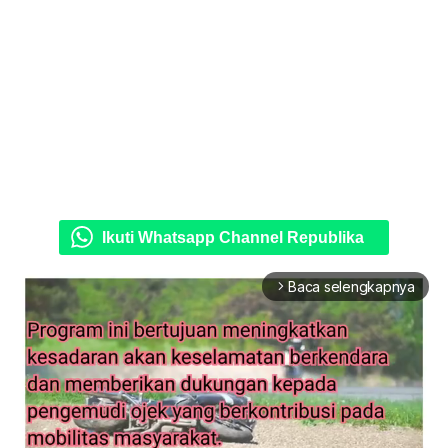
Ikuti Whatsapp Channel Republika
Baca selengkapnya
arrow_forward_ios