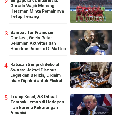
Singapura Vs Indonesia:
2
Garuda Wajib Menang,
Herdman Minta Pemainnya
Tetap Tenang
Sambut Tur Pramusim
3
Chelsea, Geely Gelar
Sejumlah Aktivitas dan
Hadirkan Roberto Di Matteo
Ratusan Senpi di Sekolah
4
Swasta Jaksel Disebut
Legal dan Berizin, Diklaim
akan Dipakai untuk Ekskul
Trump Kesal, AS Dibuat
5
Tampak Lemah di Hadapan
Iran karena Kekurangan
Amunisi