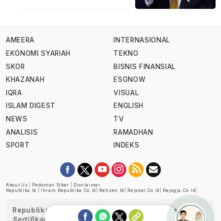
AMEERA
INTERNASIONAL
EKONOMI SYARIAH
TEKNO
SKOR
BISNIS FINANSIAL
KHAZANAH
ESGNOW
IQRA
VISUAL
ISLAM DIGEST
ENGLISH
NEWS
TV
ANALISIS
RAMADHAN
SPORT
INDEKS
About Us
|
Pedoman Siber
|
Disclaimer
Republika.id
|
Ihram.republika.co.id
|
Retizen.id
|
Rejabar.co.id
|
Rejogja.co.id
|
Republika telah diverifikasi oleh Dewan Pers
Sertifikat Nomor 1058/DP-Verifikasi/K/XII/2022