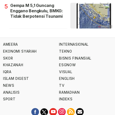
Gempa M 5,1 Guncang
5
Enggano Bengkulu, BMKG:
Tidak Berpotensi Tsunami
AMEERA
INTERNASIONAL
EKONOMI SYARIAH
TEKNO
SKOR
BISNIS FINANSIAL
KHAZANAH
ESGNOW
IQRA
VISUAL
ISLAM DIGEST
ENGLISH
NEWS
TV
ANALISIS
RAMADHAN
SPORT
INDEKS