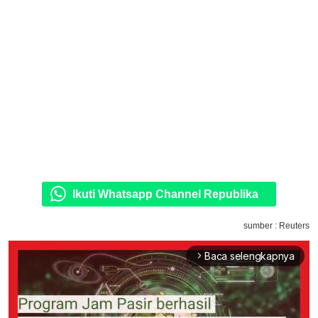
Ikuti Whatsapp Channel Republika
sumber : Reuters
Baca selengkapnya
arrow_forward_ios