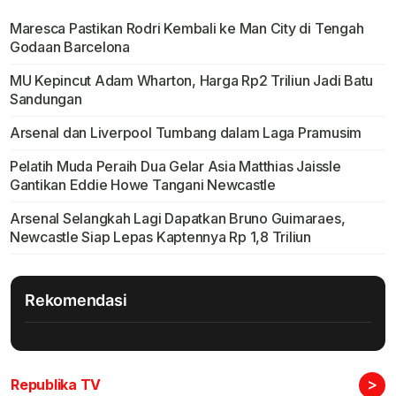
Maresca Pastikan Rodri Kembali ke Man City di Tengah
Godaan Barcelona
MU Kepincut Adam Wharton, Harga Rp2 Triliun Jadi Batu
Sandungan
Arsenal dan Liverpool Tumbang dalam Laga Pramusim
Pelatih Muda Peraih Dua Gelar Asia Matthias Jaissle
Gantikan Eddie Howe Tangani Newcastle
Arsenal Selangkah Lagi Dapatkan Bruno Guimaraes,
Newcastle Siap Lepas Kaptennya Rp 1,8 Triliun
Rekomendasi
>
Republika TV