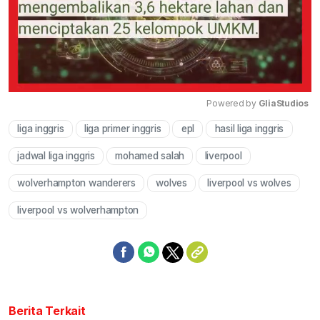
Powered by 
GliaStudios
liga inggris
liga primer inggris
epl
hasil liga inggris
Mute
jadwal liga inggris
mohamed salah
liverpool
wolverhampton wanderers
wolves
liverpool vs wolves
liverpool vs wolverhampton
Berita Terkait