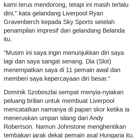
kami terus mendorong, tetapi ini masih terlalu
dini,” kata gelandang Liverpool Ryan
Gravenberch kepada Sky Sports setelah
penampilan impresif dari gelandang Belanda
itu.
“Musim ini saya ingin menunjukkan diri saya
lagi dan saya sangat senang. Dia (Slot)
menempatkan saya di 11 pemain awal dan
memberi saya kepercayaan diri besar.”
Dominik Szoboszlai sempat menyia-nyiakan
peluang brilian untuk membuat Liverpool
mencatatkan namanya di papan skor ketika ia
meneruskan umpan silang dari Andy
Robertson. Namun Johnstone menghentikan
tembakan jarak dekat pemain asal Hungaria itu.