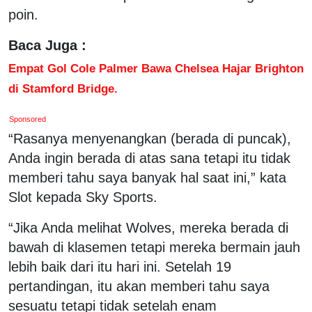
poin.
Baca Juga :
Empat Gol Cole Palmer Bawa Chelsea Hajar Brighton
di Stamford Bridge.
Sponsored
“Rasanya menyenangkan (berada di puncak),
Anda ingin berada di atas sana tetapi itu tidak
memberi tahu saya banyak hal saat ini,” kata
Slot kepada Sky Sports.
“Jika Anda melihat Wolves, mereka berada di
bawah di klasemen tetapi mereka bermain jauh
lebih baik dari itu hari ini. Setelah 19
pertandingan, itu akan memberi tahu saya
sesuatu tetapi tidak setelah enam