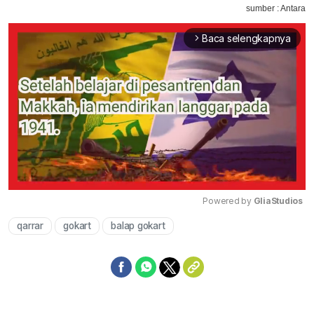
sumber : Antara
Baca selengkapnya
arrow_forward_ios
Powered by 
GliaStudios
qarrar
gokart
balap gokart
Mute