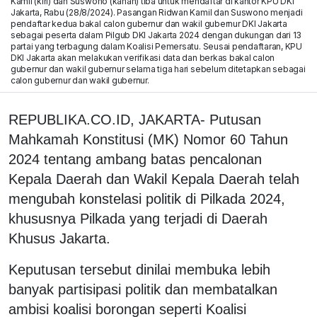
Kamil (kiri) dan Suswono (kanan) tiba untuk mendaftar di kantor KPU DKI
Jakarta, Rabu (28/8/2024). Pasangan Ridwan Kamil dan Suswono menjadi
pendaftar kedua bakal calon gubernur dan wakil gubernur DKI Jakarta
sebagai peserta dalam Pilgub DKI Jakarta 2024 dengan dukungan dari 13
partai yang terbagung dalam Koalisi Pemersatu. Seusai pendaftaran, KPU
DKI Jakarta akan melakukan verifikasi data dan berkas bakal calon
gubernur dan wakil gubernur selama tiga hari sebelum ditetapkan sebagai
calon gubernur dan wakil gubernur.
REPUBLIKA.CO.ID, JAKARTA- Putusan
Mahkamah Konstitusi (MK) Nomor 60 Tahun
2024 tentang ambang batas pencalonan
Kepala Daerah dan Wakil Kepala Daerah telah
mengubah konstelasi politik di Pilkada 2024,
khususnya Pilkada yang terjadi di Daerah
Khusus Jakarta.
Keputusan tersebut dinilai membuka lebih
banyak partisipasi politik dan membatalkan
ambisi koalisi borongan seperti Koalisi