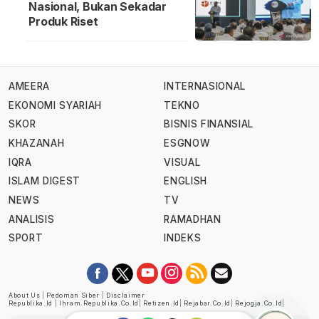
Nasional, Bukan Sekadar
Produk Riset
AMEERA
INTERNASIONAL
EKONOMI SYARIAH
TEKNO
SKOR
BISNIS FINANSIAL
KHAZANAH
ESGNOW
IQRA
VISUAL
ISLAM DIGEST
ENGLISH
NEWS
TV
ANALISIS
RAMADHAN
SPORT
INDEKS
About Us
|
Pedoman Siber
|
Disclaimer
Republika.id
|
Ihram.republika.co.id
|
Retizen.id
|
Rejabar.co.id
|
Rejogja.co.id
|