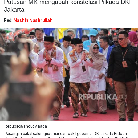
Putusan MK mengubah konstelasi Pilkada DKI
Jakarta
Red:
Nashih Nashrullah
Republika/Thoudy Badai
Pasangan bakal calon gubernur dan wakil gubernur DKI Jakarta Ridwan