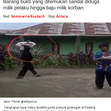
Barang bukti yang ditemukan sandal diduga
milik pelaku hingga baju milik korban.
Red:
Qommarria Rostanti
Rep:
Antara
akun Tiktok @willyazza
Tangkapan layar video terakhir gadis penjual gorengan di Padang