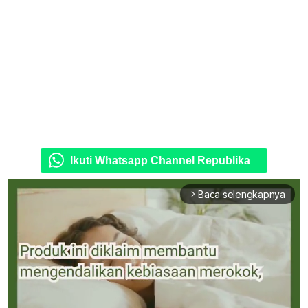
Ikuti Whatsapp Channel Republika
Baca selengkapnya
arrow_forward_ios