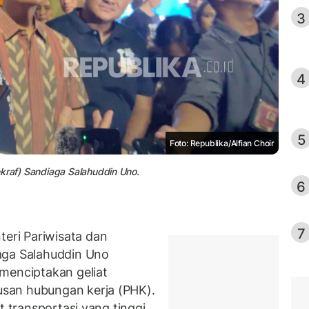
3
4
5
Foto: Republika/Alfian Choir
ekraf) Sandiaga Salahuddin Uno.
6
7
ri Pariwisata dan
aga Salahuddin Uno
menciptakan geliat
san hubungan kerja (PHK).
t transportasi yang tinggi