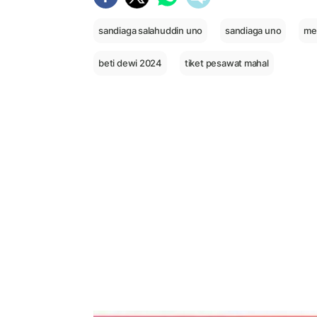
sandiaga salahuddin uno
sandiaga uno
me
beti dewi 2024
tiket pesawat mahal