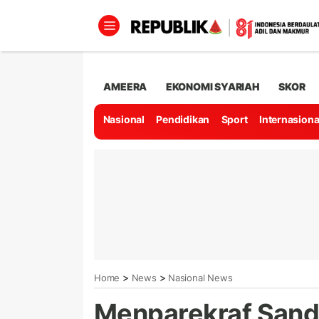
AMEERA
EKONOMI SYARIAH
SKOR
Nasional
Pendidikan
Sport
Internasiona
>
>
Home
News
Nasional News
Menparekraf Sandi