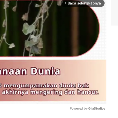
Baca selengkapnya
arrow_forward_ios
Powered by 
GliaStudios