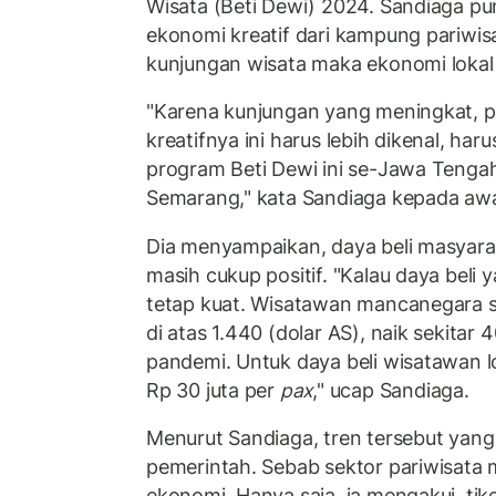
Wisata (Beti Dewi) 2024. Sandiaga p
ekonomi kreatif dari kampung pariwi
kunjungan wisata maka ekonomi lokal 
"Karena kunjungan yang meningkat, 
kreatifnya ini harus lebih dikenal, har
program Beti Dewi ini se-Jawa Tengah
Semarang," kata Sandiaga kepada aw
Dia menyampaikan, daya beli masyarak
masih cukup positif. "Kalau daya beli y
tetap kuat. Wisatawan mancanegara s
di atas 1.440 (dolar AS), naik sekitar
pandemi. Untuk daya beli wisatawan lo
Rp 30 juta per
pax
," ucap Sandiaga.
Menurut Sandiaga, tren tersebut yang
pemerintah. Sebab sektor pariwisata 
ekonomi. Hanya saja, ia mengakui, tik