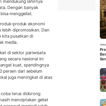
un mendukung lahirnya
sata. Dengan banyak
bisa menggeliat.
produk-produk ekonomi
us lebih dipromosikan. Dan
 kita pusatkan di
ak media.
Juma
Pre
at di sektor pariwisata
Ber
ang secara nasional ini
Se
angat kuat, spendingnya
 40 persen dari sebelum
kal juga meningkat di atas
 coba terus didorong
masih menciptakan geliat
et pesawat menjadi salah