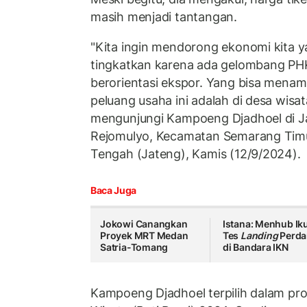
masih menjadi tantangan.
"Kita ingin mendorong ekonomi kita y
tingkatkan karena ada gelombang PHK
berorientasi ekspor. Yang bisa mena
peluang usaha ini adalah di desa wisa
mengunjungi Kampoeng Djadhoel di Ja
Rejomulyo, Kecamatan Semarang Timu
Tengah (Jateng), Kamis (12/9/2024).
Baca Juga
Jokowi Canangkan
Istana: Menhub Ik
Proyek MRT Medan
Tes
Landing
Perda
Satria-Tomang
di Bandara IKN
Kampoeng Djadhoel terpilih dalam pro