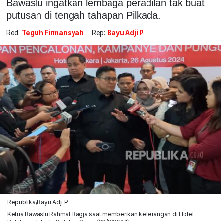
Bawaslu ingatkan lembaga peradilan tak buat
putusan di tengah tahapan Pilkada.
Red:
Teguh Firmansyah
Rep:
Bayu Adji P
Republika/Bayu Adji P
Ketua Bawaslu Rahmat Bagja saat memberikan keterangan di Hotel