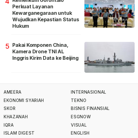
Kemenkum Gorontalo
4
Perkuat Layanan
Kewarganegaraan untuk
Wujudkan Kepastian Status
Hukum
Pakai Komponen China,
5
Kamera Drone TNI AL
Inggris Kirim Data ke Beijing
AMEERA
INTERNASIONAL
EKONOMI SYARIAH
TEKNO
SKOR
BISNIS FINANSIAL
KHAZANAH
ESGNOW
IQRA
VISUAL
ISLAM DIGEST
ENGLISH