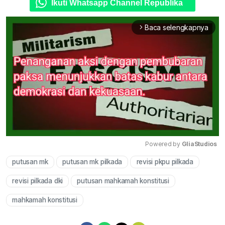
Ikuti Whatsapp Channel Republika
Baca selengkapnya
arrow_forward_ios
Powered by 
GliaStudios
putusan mk
putusan mk pilkada
revisi pkpu pilkada
Mute
revisi pilkada dki
putusan mahkamah konstitusi
mahkamah konstitusi