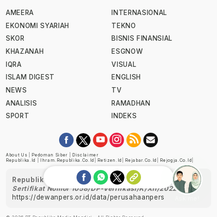
AMEERA
INTERNASIONAL
EKONOMI SYARIAH
TEKNO
SKOR
BISNIS FINANSIAL
KHAZANAH
ESGNOW
IQRA
VISUAL
ISLAM DIGEST
ENGLISH
NEWS
TV
ANALISIS
RAMADHAN
SPORT
INDEKS
About Us
|
Pedoman Siber
|
Disclaimer
Republika.id
|
Ihram.republika.co.id
|
Retizen.id
|
Rejabar.co.id
|
Rejogja.co.id
|
Republika telah diverifikasi oleh Dewan Pers
Sertifikat Nomor 1058/DP-Verifikasi/K/XII/2022
https://dewanpers.or.id/data/perusahaanpers
Ask me!