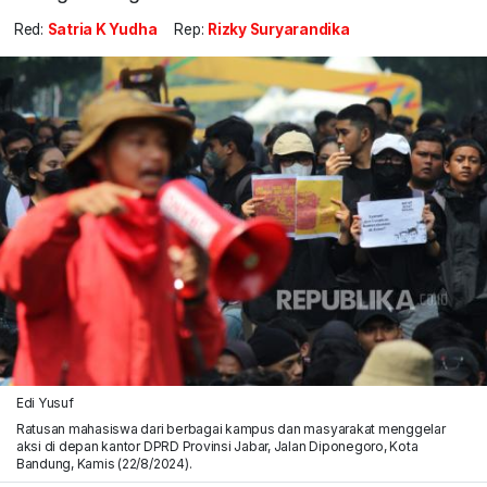
Red:
Satria K Yudha
Rep:
Rizky Suryarandika
Edi Yusuf
Ratusan mahasiswa dari berbagai kampus dan masyarakat menggelar
aksi di depan kantor DPRD Provinsi Jabar, Jalan Diponegoro, Kota
Bandung, Kamis (22/8/2024).