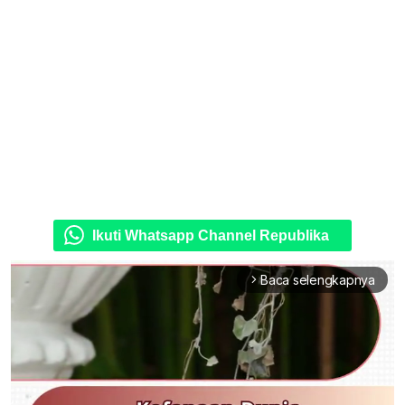
Ikuti Whatsapp Channel Republika
Baca selengkapnya
arrow_forward_ios