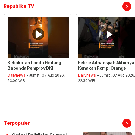
>
Republika TV
Kebakaran Landa Gedung
Febrie Adriansyah Akhirnya
Bapenda Pemprov DKI
Kenakan Rompi Orange
Dailynews
- Jumat , 07 Aug 2026,
Dailynews
- Jumat , 07 Aug 2026
23:00 WIB
22:30 WIB
>
Terpopuler