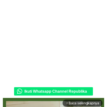
Ikuti Whatsapp Channel Republika
Baca selengkapnya
arrow_forward_ios