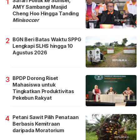
Safari Politik ke Sumsel,
1
AMY Sambangi Masjid
Cheng Hoo Hingga Tanding
Minisoccer
BGN Beri Batas Waktu SPPG
2
Lengkapi SLHS hingga 10
Agustus 2026
BPDP Dorong Riset
3
Mahasiswa untuk
Tingkatkan Produktivitas
Pekebun Rakyat
Petani Sawit Pilih Penataan
4
Berbasis Kemitraan
daripada Moratorium