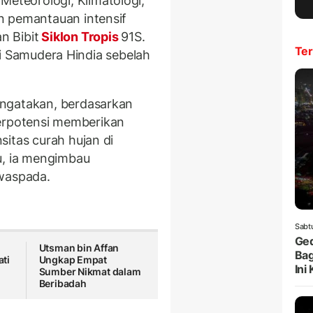
teorologi, Klimatologi,
n pemantauan intensif
n Bibit
Siklon Tropis
91S.
Ter
a di Samudera Hindia sebelah
engatakan, berdasarkan
 berpotensi memberikan
itas curah hujan di
u, ia mengimbau
 waspada.
Sabt
Ged
Utsman bin Affan
Bag
ti
Ungkap Empat
Ini
Sumber Nikmat dalam
Beribadah