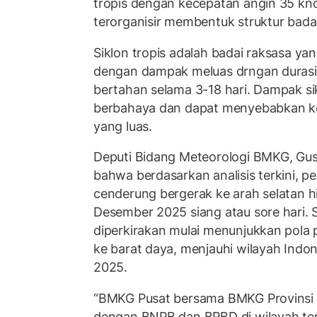
tropis dengan kecepatan angin 35 kno
terorganisir membentuk struktur badai
Siklon tropis adalah badai raksasa yang
dengan dampak meluas drngan durasi 
bertahan selama 3-18 hari. Dampak sikl
berbahaya dan dapat menyebabkan ke
yang luas.
Deputi Bidang Meteorologi BMKG, Gu
bahwa berdasarkan analisis terkini, p
cenderung bergerak ke arah selatan h
Desember 2025 siang atau sore hari. S
diperkirakan mulai menunjukkan pola
ke barat daya, menjauhi wilayah Indo
2025.
“BMKG Pusat bersama BMKG Provinsi t
dengan BNPB dan BPBD di wilayah t