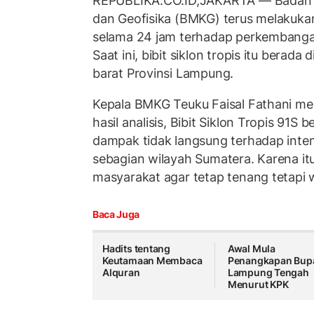
REPUBLIKA.CO.ID,JAKARTA — Badan Me
dan Geofisika (BMKG) terus melakuka
selama 24 jam terhadap perkembanga
Saat ini, bibit siklon tropis itu berad
barat Provinsi Lampung.
Kepala BMKG Teuku Faisal Fathani m
hasil analisis, Bibit Siklon Tropis 91S
dampak tidak langsung terhadap intens
sebagian wilayah Sumatera. Karena it
masyarakat agar tetap tenang tetapi
Baca Juga
Hadits tentang
Awal Mula
Keutamaan Membaca
Penangkapan Bupa
Alquran
Lampung Tengah
Menurut KPK