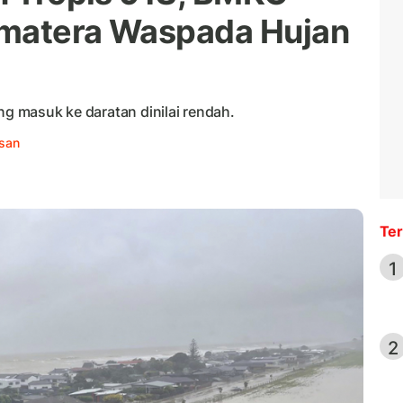
umatera Waspada Hujan
ng masuk ke daratan dinilai rendah.
hsan
Ter
1
2