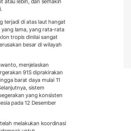
t atau lebih, dan semakin
.
 terjadi di atas laut hangat
yang lama, yang rata-rata
on tropis dinilai sangat
rusakan besar di wilayah
swanto, menjelaskan
ergerakan 91S diprakirakan
ingga barat daya mulai 11
elanjutnya, sistem
 pegerakan yang konsisten
nesia pada 12 Desember
elah melakukan koordinasi
erdampak untuk