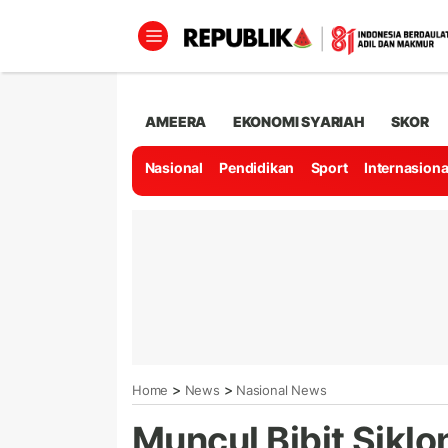
AMEERA
EKONOMI SYARIAH
SKOR
Nasional
Pendidikan
Sport
Internasiona
>
>
Home
News
Nasional News
Muncul Bibit Sikl