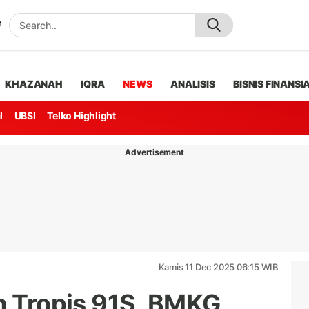
KHAZANAH
IQRA
NEWS
ANALISIS
BISNIS FINANSI
l
UBSI
Telko Highlight
Advertisement
Kamis 11 Dec 2025 06:15 WIB
on Tropis 91S, BMKG