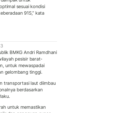
optimal sesuai kondisi
keberadaan 91S,” kata
 3
Publik BMKG Andri Ramdhani
layah pesisir barat-
en, untuk mewaspadai
an gelombang tinggi.
n transportasi laut diimbau
onalnya berdasarkan
rlaku.
erah untuk memastikan