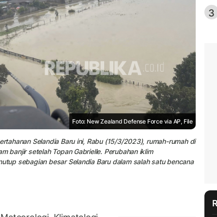
3
Foto: New Zealand Defense Force via AP, File
Pertahanan Selandia Baru ini, Rabu (15/3/2023), rumah-rumah di
m banjir setelah Topan Gabrielle. Perubahan iklim
enutup sebagian besar Selandia Baru dalam salah satu bencana