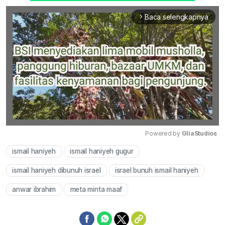
Baca selengkapnya
arrow_forward_ios
Powered by 
GliaStudios
ismail haniyeh
ismail haniyeh gugur
Mute
ismail haniyeh dibunuh israel
israel bunuh ismail haniyeh
anwar ibrahim
meta minta maaf