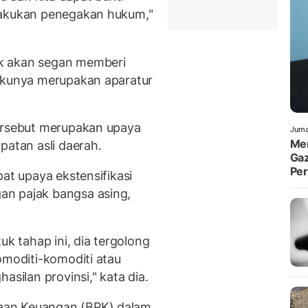
lakukan penegakan hukum,"
k akan segan memberi
lakunya merupakan aparatur
tersebut merupakan upaya
Juma
Men
patan asli daerah.
Gaz
Pe
pat upaya ekstensifikasi
an pajak bangsa asing,
uk tahap ini, dia tergolong
omoditi-komoditi atau
asilan provinsi," kata dia.
aan Keuangan (BPK) dalam