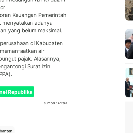
mor
poran Keuangan Pemerintah
3. menyatakan adanya
aan yang belum maksimal.
7 perusahaan di Kabupaten
 memanfaatkan air
pungut pajak. Alasannya,
ngantongi Surat Izin
PPA).
nel Republika
sumber : Antara
 banten