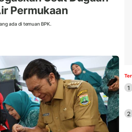
Air Permukaan
yang ada di temuan BPK.
Ter
1
2