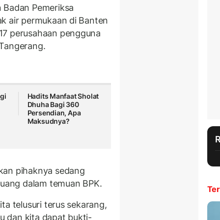
n Badan Pemeriksa
ak air permukaan di Banten
 17 perusahaan pengguna
 Tangerang.
gi
Hadits Manfaat Sholat
Dhuha Bagi 360
Persendian, Apa
Maksudnya?
akan pihaknya sedang
rtuang dalam temuan BPK.
Ter
ta telusuri terus sekarang,
tu dan kita dapat bukti-