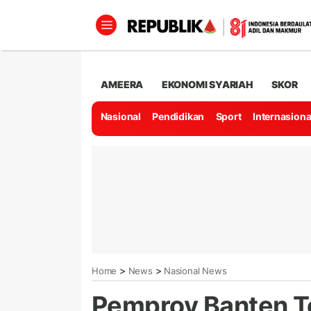
AMEERA
EKONOMI SYARIAH
SKOR
Nasional
Pendidikan
Sport
Internasiona
>
>
Home
News
Nasional News
Pemprov Banten T