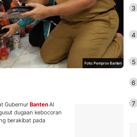
3
4
5
Foto: Pemprov Banten
6
7
t Gubernur
Banten
Al
gusut dugaan kebocoran
ang berakibat pada