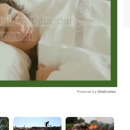
Powered by 
GliaStudios
Mute