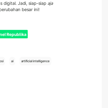
 digital. Jadi, siap-siap
aja
perubahan besar ini!
nel Republika
bsi
ai
artificial intelligence