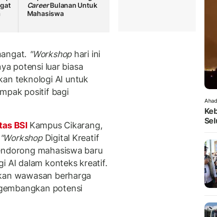
gat
Career
Bulanan Untuk
a
Mahasiswa
mangat.
"Workshop
hari ini
nya potensi luar biasa
n teknologi AI untuk
mpak positif bagi
Ahad
Keb
Sel
tas BSI
Kampus Cikarang,
"Workshop
Digital Kreatif
mendorong mahasiswa baru
i AI dalam konteks kreatif.
ikan wawasan berharga
ngembangkan potensi