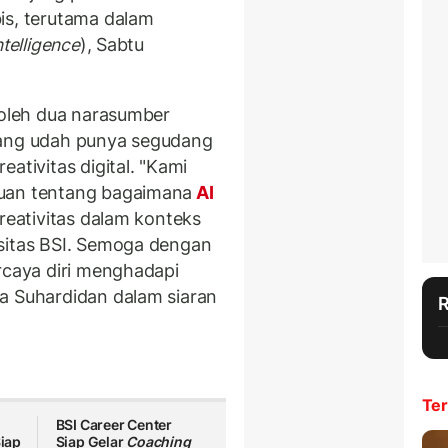
is, terutama dalam
Intelligence
), Sabtu
i oleh dua narasumber
yang udah punya segudang
ativitas digital. "Kami
huan tentang bagaimana
AI
kreativitas dalam konteks
rsitas BSI. Semoga dengan
ercaya diri menghadapi
a Suhardidan dalam siaran
Ter
BSI Career Center
iap
Siap Gelar
Coaching