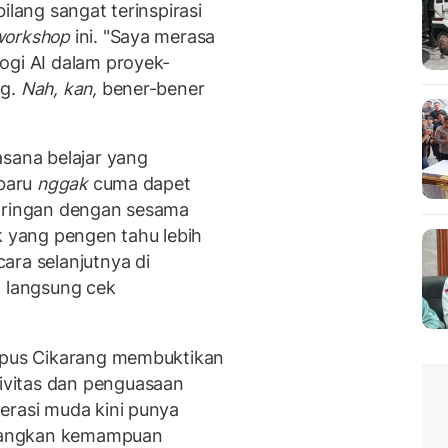
ilang sangat terinspirasi
workshop
ini. "Saya merasa
ogi AI dalam proyek-
ng.
Nah, kan,
bener-bener
asana belajar yang
 baru
nggak
cuma dapet
jaringan dengan sesama
k yang pengen tahu lebih
ara selanjutnya di
a langsung cek
ampus Cikarang membuktikan
vitas dan penguasaan
erasi muda kini punya
bangkan kemampuan