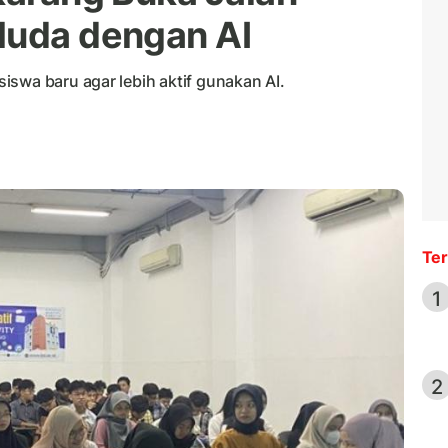
Muda dengan AI
swa baru agar lebih aktif gunakan AI.
Ter
1
2