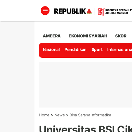
AMEERA
EKONOMI SYARIAH
SKOR
Nasional
Pendidikan
Sport
Internasiona
>
>
Home
News
Bina Sarana Informatika
Universitas BSI Ci