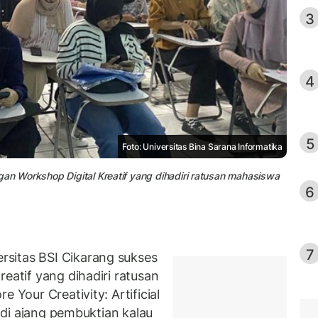
3
4
5
Foto: Universitas Bina Sarana Informatika
gan Workshop Digital Kreatif yang dihadiri ratusan mahasiswa
6
7
sitas BSI Cikarang sukses
reatif yang dihadiri ratusan
 Your Creativity: Artificial
jadi ajang pembuktian kalau