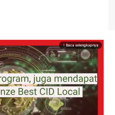
Baca selengkapnya
arrow_forward_ios