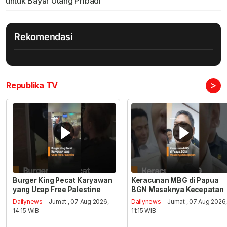
untuk Bayar Utang Pribadi
Rekomendasi
>
Republika TV
Burger King Pecat Karyawan
Keracunan MBG di Papua
yang Ucap Free Palestine
BGN Masaknya Kecepatan
Dailynews
- Jumat , 07 Aug 2026,
Dailynews
- Jumat , 07 Aug 2026
14:15 WIB
11:15 WIB