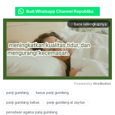
Ikuti Whatsapp Channel Republika
Baca selengkapnya
arrow_forward_ios
Powered by 
GliaStudios
panji gumilang
kasus panji gumilang
Mute
panji gumilang bebas
panji gumilang al zaytun
penodaan agama panji gumilang