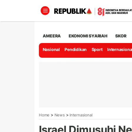
AMEERA
EKONOMI SYARIAH
SKOR
Nasional
Pendidikan
Sport
Internasiona
>
>
Home
News
Internasional
Israel Dimusuhi N