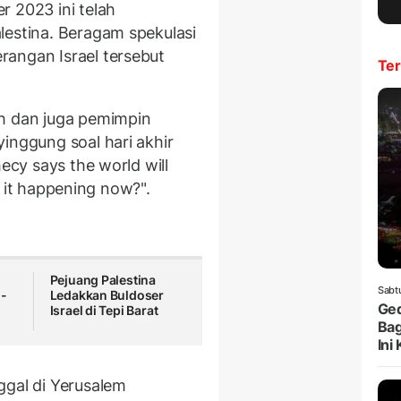
r 2023 ini telah
lestina. Beragam spekulasi
angan Israel tersebut
Ter
ah dan juga pemimpin
inggung soal hari akhir
hecy says the world will
is it happening now?".
Pejuang Palestina
Sabt
l-
Ledakkan Buldoser
Ged
Israel di Tepi Barat
Bag
Ini
ggal di Yerusalem