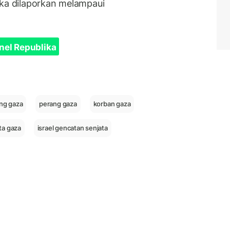
uka dilaporkan melampaui
nel Republika
ang gaza
perang gaza
korban gaza
ta gaza
israel gencatan senjata