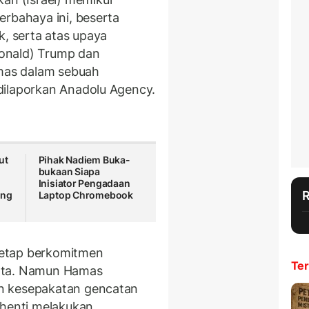
erbahaya ini, beserta
k, serta atas upaya
onald) Trump dan
amas dalam sebuah
dilaporkan Anadolu Agency.
ut
Pihak Nadiem Buka-
bukaan Siapa
Inisiator Pengadaan
ang
Laptop Chromebook
tetap berkomitmen
Ter
ata. Namun Hamas
n kesepakatan gencatan
rhenti melakukan