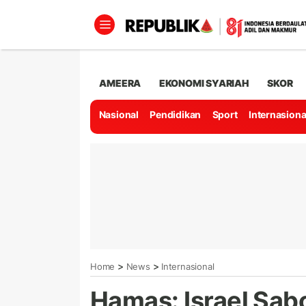
AMEERA
EKONOMI SYARIAH
SKOR
Nasional
Pendidikan
Sport
Internasiona
>
>
Home
News
Internasional
Hamas: Israel Sab