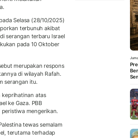
a.
pada Selasa (28/10/2025)
aporkan terbunuh akibat
di serangan terbaru Israel
lakukan pada 10 Oktober
Juma
Pre
rsebut merupakan respons
Ber
annya di wilayah Rafah.
Se
 serangan itu.
 keprihatinan atas
rael ke Gaza. PBB
peristiwa mengerikan.
 Palestina tewas semalam
el, terutama terhadap