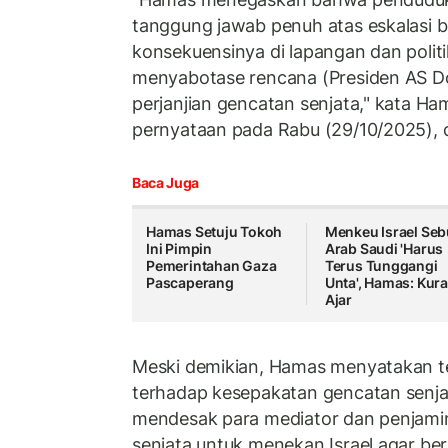
tanggung jawab penuh atas eskalasi b
konsekuensinya di lapangan dan politi
menyabotase rencana (Presiden AS D
perjanjian gencatan senjata," kata H
pernyataan pada Rabu (29/10/2025), 
Baca Juga
Hamas Setuju Tokoh
Menkeu Israel Seb
Ini Pimpin
Arab Saudi 'Harus
Pemerintahan Gaza
Terus Tunggangi
Pascaperang
Unta', Hamas: Kur
Ajar
Meski demikian, Hamas menyatakan 
terhadap kesepakatan gencatan senj
mendesak para mediator dan penjami
senjata untuk menekan Israel agar be