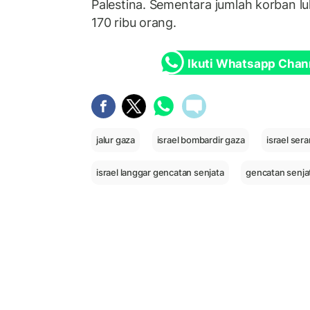
Palestina. Sementara jumlah korban l
170 ribu orang.
Ikuti Whatsapp Chan
jalur gaza
israel bombardir gaza
israel ser
israel langgar gencatan senjata
gencatan senja