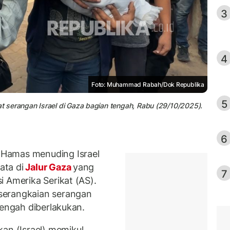
3
4
Foto: Muhammad Rabah/Dok Republika
5
 serangan Israel di Gaza bagian tengah, Rabu (29/10/2025).
6
Hamas menuding Israel
ata di
Jalur Gaza
yang
7
 Amerika Serikat (AS).
serangkaian serangan
tengah diberlakukan.
n (Israel) memikul