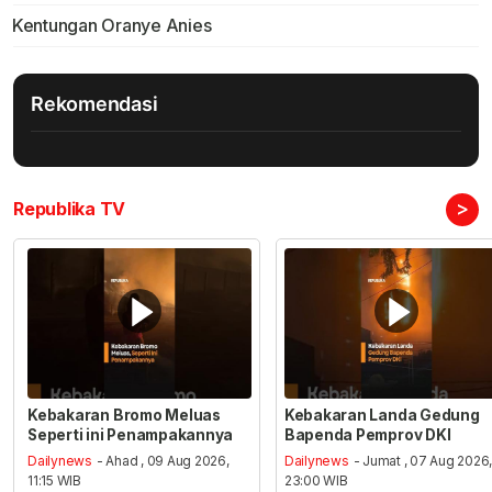
Kentungan Oranye Anies
Rekomendasi
>
Republika TV
Kebakaran Bromo Meluas
Kebakaran Landa Gedung
Seperti ini Penampakannya
Bapenda Pemprov DKI
Dailynews
- Ahad , 09 Aug 2026,
Dailynews
- Jumat , 07 Aug 2026
11:15 WIB
23:00 WIB