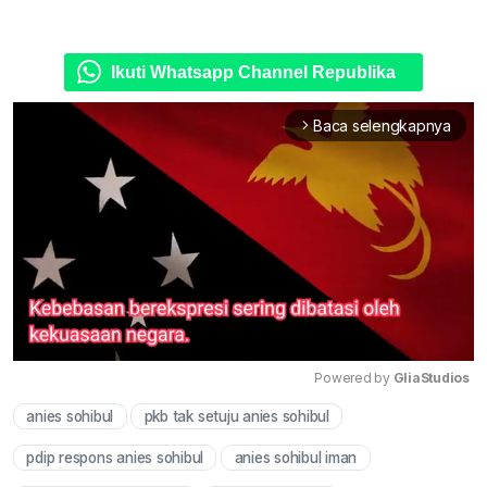
Ikuti Whatsapp Channel Republika
Baca selengkapnya
arrow_forward_ios
Powered by 
GliaStudios
anies sohibul
pkb tak setuju anies sohibul
Mute
pdip respons anies sohibul
anies sohibul iman