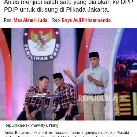
Anies menjadi salah satu yang diajukan ke DPP
PDIP untuk diusung di Pilkada Jakarta.
Red:
Mas Alamil Huda
Rep:
Bayu Adji Prihammanda
Republika/Rakhmawaty La'lang
Anies Baswedan (kanan) memaparkan pandangannya disaksikan Basuki