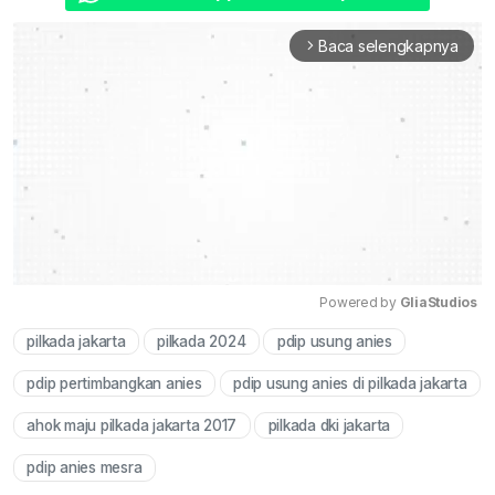
Baca selengkapnya
arrow_forward_ios
Powered by 
GliaStudios
pilkada jakarta
pilkada 2024
pdip usung anies
Mute
pdip pertimbangkan anies
pdip usung anies di pilkada jakarta
ahok maju pilkada jakarta 2017
pilkada dki jakarta
pdip anies mesra