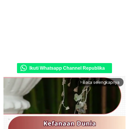
Ikuti Whatsapp Channel Republika
Baca selengkapnya
arrow_forward_ios