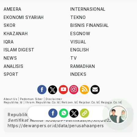
AMEERA
INTERNASIONAL
EKONOMI SYARIAH
TEKNO
SKOR
BISNIS FINANSIAL
KHAZANAH
ESGNOW
IQRA
VISUAL
ISLAM DIGEST
ENGLISH
NEWS
TV
ANALISIS
RAMADHAN
SPORT
INDEKS
About Us
|
Pedoman Siber
|
Disclaimer
Republika.id
|
Ihram.republika.co.id
|
Retizen.id
|
Rejabar.co.id
|
Rejogja.co.id
|
Republika telah diverifikasi oleh Dewan Pers
Sertifikat Nomor 1058/DP-Verifikasi/K/XII/2022
https://dewanpers.or.id/data/perusahaanpers
Ask me!