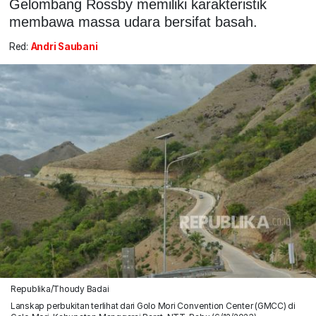
Gelombang Rossby memiliki karakteristik
membawa massa udara bersifat basah.
Red:
Andri Saubani
Republika/Thoudy Badai
Lanskap perbukitan terlihat dari Golo Mori Convention Center (GMCC) di