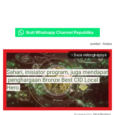
Ikuti Whatsapp Channel Republika
sumber : Antara
Baca selengkapnya
arrow_forward_ios
Powered by 
GliaStudios