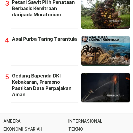
Petani Sawit Pilih Penataan
3
Berbasis Kemitraan
daripada Moratorium
Asal Purba Taring Tarantula
4
Gedung Bapenda DKI
5
Kebakaran, Pramono
Pastikan Data Perpajakan
Aman
AMEERA
INTERNASIONAL
EKONOMI SYARIAH
TEKNO