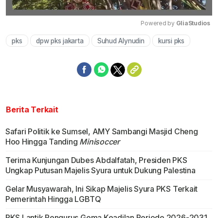
Powered by 
GliaStudios
pks
dpw pks jakarta
Suhud Alynudin
kursi pks
Mute
Berita Terkait
Safari Politik ke Sumsel, AMY Sambangi Masjid Cheng
Hoo Hingga Tanding
Minisoccer
Terima Kunjungan Dubes Abdalfatah, Presiden PKS
Ungkap Putusan Majelis Syura untuk Dukung Palestina
Gelar Musyawarah, Ini Sikap Majelis Syura PKS Terkait
Pemerintah Hingga LGBTQ
PKS Lantik Pengurus Gema Keadilan Periode 2026-2031