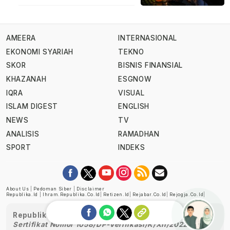
AMEERA
INTERNASIONAL
EKONOMI SYARIAH
TEKNO
SKOR
BISNIS FINANSIAL
KHAZANAH
ESGNOW
IQRA
VISUAL
ISLAM DIGEST
ENGLISH
NEWS
TV
ANALISIS
RAMADHAN
SPORT
INDEKS
About Us
|
Pedoman Siber
|
Disclaimer
Republika.id
|
Ihram.republika.co.id
|
Retizen.id
|
Rejabar.co.id
|
Rejogja.co.id
|
Republika telah diverifikasi oleh Dewan Pers
Sertifikat Nomor 1058/DP-Verifikasi/K/XII/2022