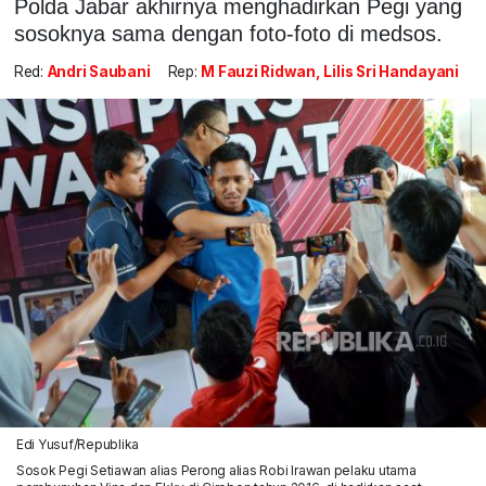
Polda Jabar akhirnya menghadirkan Pegi yang
sosoknya sama dengan foto-foto di medsos.
Red:
Andri Saubani
Rep:
M Fauzi Ridwan, Lilis Sri Handayani
Edi Yusuf/Republika
Sosok Pegi Setiawan alias Perong alias Robi Irawan pelaku utama