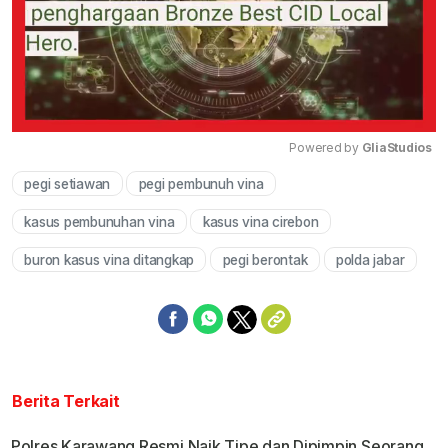
Powered by 
GliaStudios
pegi setiawan
pegi pembunuh vina
Mute
kasus pembunuhan vina
kasus vina cirebon
buron kasus vina ditangkap
pegi berontak
polda jabar
Berita Terkait
Polres Karawang Resmi Naik Tipe dan Dipimpin Seorang