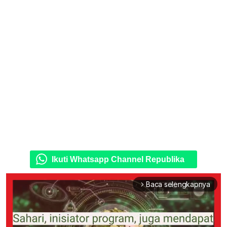
Ikuti Whatsapp Channel Republika
Baca selengkapnya
arrow_forward_ios