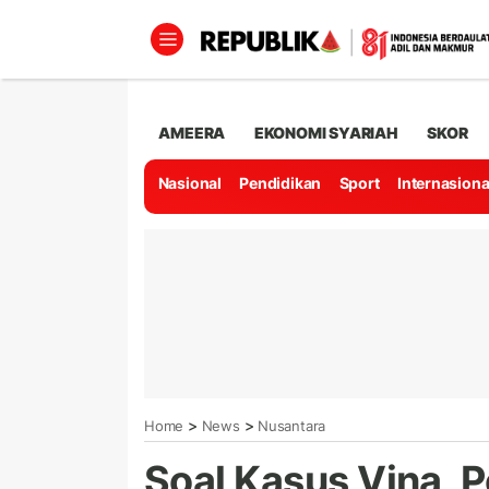
AMEERA
EKONOMI SYARIAH
SKOR
Nasional
Pendidikan
Sport
Internasiona
>
>
Home
News
Nusantara
Soal Kasus Vina, 