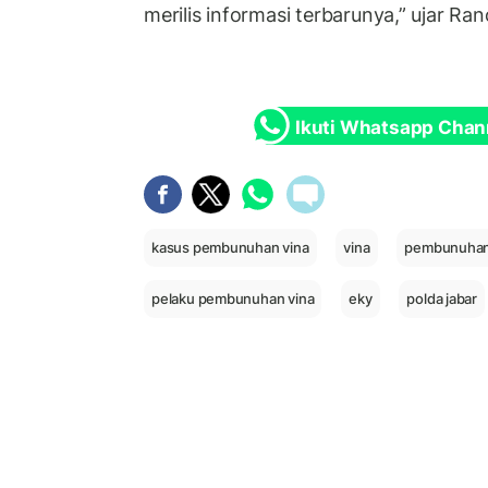
merilis informasi terbarunya,” ujar Ran
Ikuti Whatsapp Chan
kasus pembunuhan vina
vina
pembunuhan
pelaku pembunuhan vina
eky
polda jabar