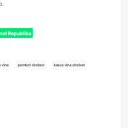
o.
nel Republika
 vina
pemkot cirebon
kasus vina cirebon