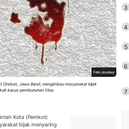
3
4
5
6
Foto: pixabay
t) Cirebon, Jawa Barat, mengimbau masyarakat bijak
rkait kasus pembunuhan Vina.
7
ntah Kota (Pemkot)
arakat bijak menyaring