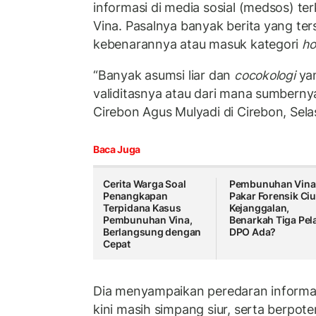
informasi di media sosial (medsos) t
Vina. Pasalnya banyak berita yang ters
kebenarannya atau masuk kategori
ho
“Banyak asumsi liar dan
cocokologi
yan
validitasnya atau dari mana sumbernya
Cirebon Agus Mulyadi di Cirebon, Sela
Baca Juga
Cerita Warga Soal
Pembunuhan Vina
Penangkapan
Pakar Forensik Ci
Terpidana Kasus
Kejanggalan,
Pembunuhan Vina,
Benarkah Tiga Pel
Berlangsung dengan
DPO Ada?
Cepat
Dia menyampaikan peredaran informasi
kini masih simpang siur, serta berpot