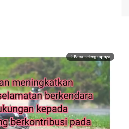
Baca selengkapnya
arrow_forward_ios