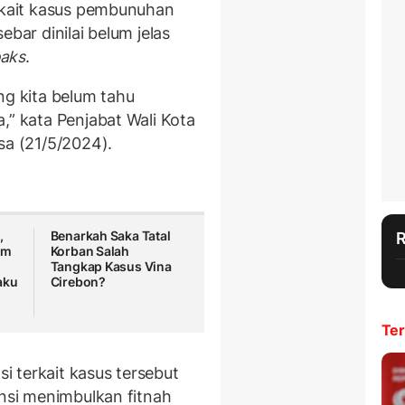
erkait kasus pembunuhan
ebar dinilai belum jelas
aks
.
g kita belum tahu
,” kata Penjabat Wali Kota
sa (21/5/2024).
,
Benarkah Saka Tatal
um
Korban Salah
Tangkap Kasus Vina
aku
Cirebon?
Ter
 terkait kasus tersebut
ensi menimbulkan fitnah