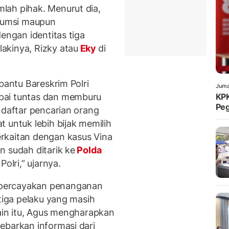
lah pihak. Menurut dia,
sumsi maupun
engan identitas tiga
lakinya, Rizky atau
Eky
di
bantu Bareskrim Polri
Juma
pai tuntas dan memburu
KPK
Peg
 daftar pencarian orang
 untuk lebih bijak memilih
rkaitan dengan kasus Vina
n sudah ditarik ke
Polda
olri,” ujarnya.
percayakan penanganan
 tiga pelaku yang masih
lain itu, Agus mengharapkan
ebarkan informasi dari