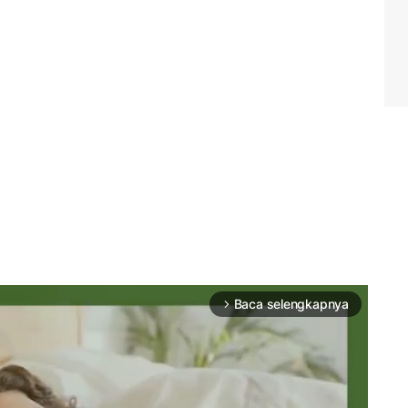
Baca selengkapnya
arrow_forward_ios