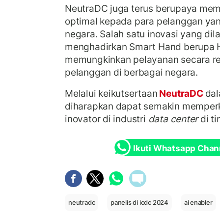
NeutraDC juga terus berupaya mem
optimal kepada para pelanggan yan
negara. Salah satu inovasi yang dil
menghadirkan Smart Hand berupa H
memungkinkan pelayanan secara re
pelanggan di berbagai negara.
Melalui keikutsertaan
NeutraDC
dal
diharapkan dapat semakin memperk
inovator di industri
data center
di ti
Ikuti Whatsapp Chan
neutradc
panelis di icdc 2024
ai enabler