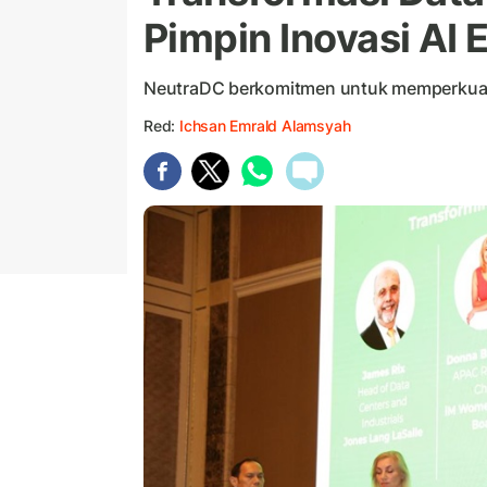
Pimpin Inovasi AI 
NeutraDC berkomitmen untuk memperkuat e
Red:
Ichsan Emrald Alamsyah