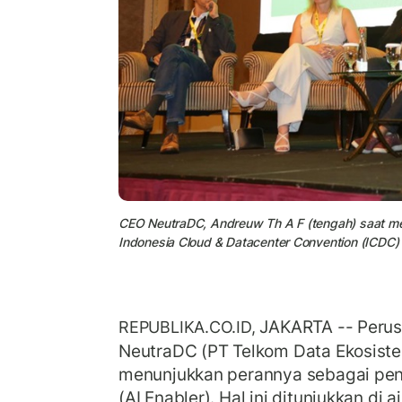
CEO NeutraDC, Andreuw Th A F (tengah) saat menj
Indonesia Cloud & Datacenter Convention (ICDC)
JAKARTA -- Perus
REPUBLIKA.CO.ID,
NeutraDC (PT Telkom Data Ekosist
menunjukkan perannya sebagai pen
(AI Enabler). Hal ini ditunjukkan di 