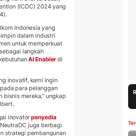
ention (ICDC) 2024 yang
4).
elkom Indonesia yang
mimpin dalam industri
tmen untuk memperkuat
 sebagai langkah
 kebutuhan
AI Enabler
di
 inovatif, kami ingin
epada para pelanggan
 bisnis mereka,” ungkap
bert.
i inovator
penyedia
Ter
, NeutraDC juga berbagi
an strategi pembangunan