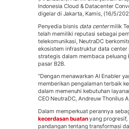
Indonesia Cloud & Datacenter Conv
digelar di Jakarta, Kamis, (16/5/202
Penyedia bisnis
data center
milik T
telah memiliki reputasi sebagai pe
telekomunikasi, NeutraDC berkomi
ekosistem infrastruktur data center
strategis dalam membaca peluang
pasar B2B.
“Dengan menawarkan AI Enabler yang
memberikan pengalaman terbaik k
dalam memenuhi kebutuhan layanan
CEO NeutraDC, Andreuw Thonilus Al
Dalam memperkuat perannya sebaga
kecerdasan buatan
yang progresif
pandangan tentang transformasi d