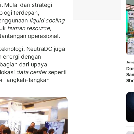
 Mulai dari strategi
ologi terdepan,
 penggunaan
liquid cooling
suk
human resource
,
tantangan operasional.
teknologi, NeutraDC juga
n energi dengan
Juma
bagian dari upaya
Dar
 lokasi
data center
seperti
Sam
il langkah-langkah
Sh