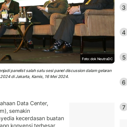
3
4
5
Foto: dok NeutraDC
adi panelist salah satu sesi panel discussion dalam gelaran
 2024 di Jakarta, Kamis, 16 Mei 2024.
6
ahaan Data Center,
7
em), semakin
yedia kecerdasan buatan
ajang konvensi terbesar,