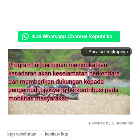
Ikuti Whatsapp Channel Republika
Baca selengkapnya
arrow_forward_ios
Powered by 
GliaStudios
bpjs kesehatan
kapitasi fktp
Mute