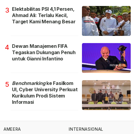
Elektabilitas PSI 4,1 Persen,
3
Ahmad Ali: Terlalu Kecil,
Target Kami Menang Besar
Dewan Manajemen FIFA
4
Tegaskan Dukungan Penuh
untuk Gianni Infantino
Benchmarking
ke Fasilkom
5
UI, Cyber University Perkuat
Kurikulum Prodi Sistem
Informasi
AMEERA
INTERNASIONAL