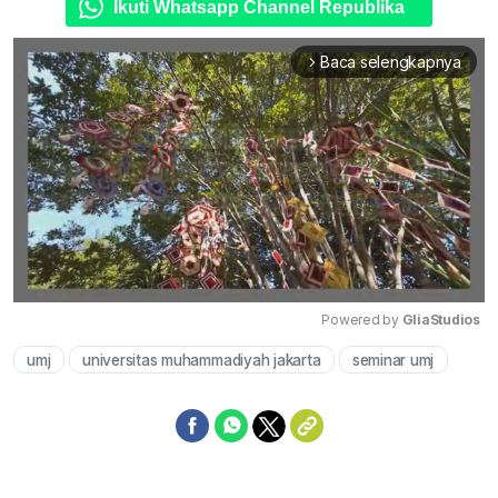
Ikuti Whatsapp Channel Republika
Baca selengkapnya
arrow_forward_ios
Powered by 
GliaStudios
umj
universitas muhammadiyah jakarta
seminar umj
Mute