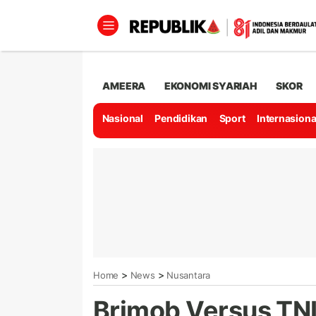
AMEERA
EKONOMI SYARIAH
SKOR
Nasional
Pendidikan
Sport
Internasiona
>
>
Home
News
Nusantara
Brimob Versus TNI