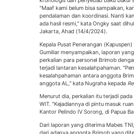
kronologis dan penyebab baku bukul s
"Maaf kami belum bisa sampaikan, ka
pendalaman dan koordinasi. Nanti ka
ada hasil resmi," kata Ongky saat dih
Jakarta, Ahad (14/4/2024).
Kepala Pusat Penerangan (Kapuspen)
Gumiliar menyampaikan, laporan yan
perkalian para personel Brimob dengan
terjadi lantaran kesalahpahaman. "Pe
kesalahpahaman antara anggota Brimo
anggota AL," kata Nugraha kepada
Re
Menurut dia, perkalian itu terjadi pad
WIT. "Kejadiannya di pintu masuk ru
Kantor Pelindo IV Sorong, di Papua Ba
Dari laporan yang diterima Mabes TNI,
dari adanya anggota Brimob yang dit