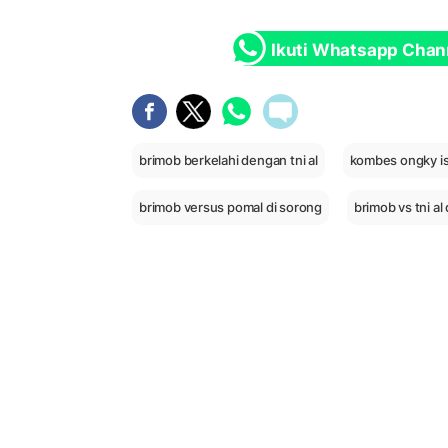
Ikuti Whatsapp Chan
brimob berkelahi dengan tni al
kombes ongky 
brimob versus pomal di sorong
brimob vs tni al