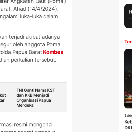
iliter Angkatan Laut (Pomal)
Barat, Ahad (14/4/2024).
ngalami luka-luka dalam
kan terjadi akibat adanya
Ter
tegur oleh anggota Pomal
olda Papua Barat
Kombes
an perkalian tersebut.
TNI Ganti Nama KST
kot
dan KKB Menjadi
kar
Organisasi Papua
Merdeka
Sabt
Keb
ormasi resmi mengenai
DKI