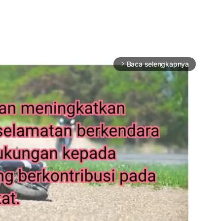
Baca selengkapnya
arrow_forward_ios