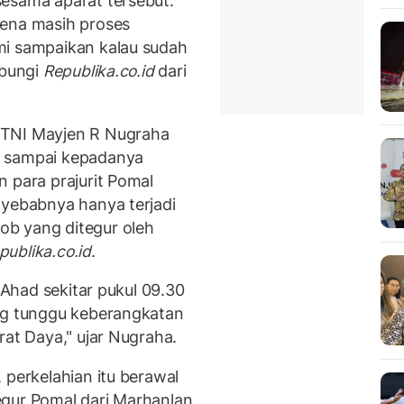
esama aparat tersebut.
rena masih proses
mi sampaikan kalau sudah
ubungi
Republika.co.id
dari
 TNI Mayjen R Nugraha
g sampai kepadanya
 para prajurit Pomal
nyebabnya hanya terjadi
b yang ditegur oleh
publika.co.id
.
a Ahad sekitar pukul 09.30
ang tunggu keberangkatan
rat Daya," ujar Nugraha.
 perkelahian itu berawal
egur Pomal dari Marhanlan