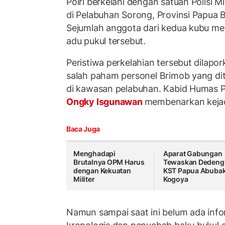
Polri berkelahi dengan satuan Polisi M
di Pelabuhan Sorong, Provinsi Papua 
Sejumlah anggota dari kedua kubu me
adu pukul tersebut.
Peristiwa perkelahian tersebut dilapor
salah paham personel Brimob yang di
di kawasan pelabuhan. Kabid Humas P
Ongky Isgunawan
membenarkan kejadi
Baca Juga
Menghadapi
Aparat Gabungan
Brutalnya OPM Harus
Tewaskan Dedeng
dengan Kekuatan
KST Papua Abuba
Militer
Kogoya
Namun sampai saat ini belum ada inf