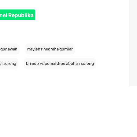
nel Republika
isgunawan
mayjen r nugraha gumilar
 di sorong
brimob vs pomal di pelabuhan sorong