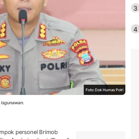
3
4
Foto: Dok Humas Polri
 Isgunawan.
mpok personel Brimob