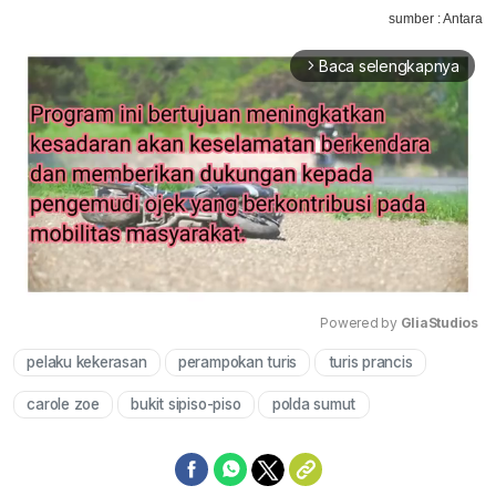
sumber : Antara
Baca selengkapnya
arrow_forward_ios
Powered by 
GliaStudios
pelaku kekerasan
perampokan turis
turis prancis
Mute
carole zoe
bukit sipiso-piso
polda sumut