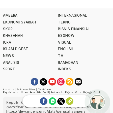
AMEERA
INTERNASIONAL
EKONOMI SYARIAH
TEKNO
SKOR
BISNIS FINANSIAL
KHAZANAH
ESGNOW
IQRA
VISUAL
ISLAM DIGEST
ENGLISH
NEWS
TV
ANALISIS
RAMADHAN
SPORT
INDEKS
About Us
|
Pedoman Siber
|
Disclaimer
Republika.id
|
Ihram.republika.co.id
|
Retizen.id
|
Rejabar.co.id
|
Rejogja.co.id
|
Republika telah diverifikasi oleh Dewan Pers
Sertifikat Nomor 1058/DP-Verifikasi/K/XII/2022
https://dewanpers.or.id/data/perusahaanpers
Ask me!