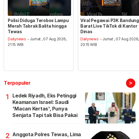
Polisi Diduga Terobos Lampu
Viral Pegawai P3K Bandung
Merah Tabrak Balita hingga
Barat Live TikTok di Kantor
Tewas
Dinas
Dailynews
- Jumat , 07 Aug 2026,
Dailynews
- Jumat , 07 Aug 2026
21:15 WIB
20:15 WIB
>
Terpopuler
Ledek Riyadh, Eks Petinggi
1
Keamanan Israel: Saudi
'Macan Kertas', Punya
Senjata Tapi tak Bisa Pakai
Anggota Polres Tewas, Lima
2