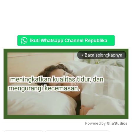
Ikuti Whatsapp Channel Republika
Baca selengkapnya
arrow_forward_ios
Powered by 
GliaStudios