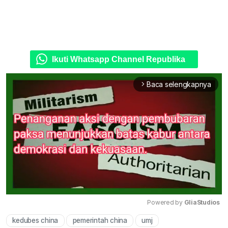
Ikuti Whatsapp Channel Republika
Baca selengkapnya
arrow_forward_ios
Powered by 
GliaStudios
kedubes china
pemerintah china
umj
Mute