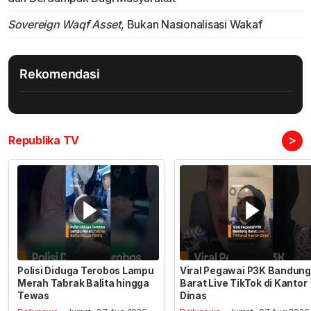
Sovereign Waqf Asset
, Bukan Nasionalisasi Wakaf
Rekomendasi
>
Republika TV
Polisi Diduga Terobos Lampu
Viral Pegawai P3K Bandung
Merah Tabrak Balita hingga
Barat Live TikTok di Kantor
Tewas
Dinas