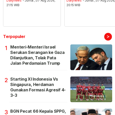
Dailynews
- Jumat , 07 Aug 2026,
Dailynews
- Jumat , 07 Aug 2026
21:15 WIB
20:15 WIB
>
Terpopuler
Menteri-Menteri Israel
1
Serukan Serangan ke Gaza
Dilanjutkan, Tolak Pata
Jalan Perdamaian Trump
Starting XI Indonesia Vs
2
Singapura, Herdaman
Gunakan Formasi Agresif 4-
3-3
BGN Pecat 66 Kepala SPPG,
3