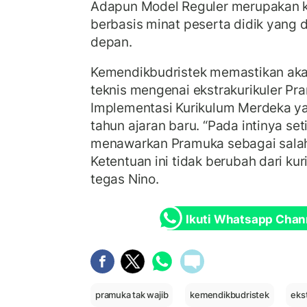
Adapun Model Reguler merupakan k
berbasis minat peserta didik yang 
depan.
Kemendikbudristek memastikan aka
teknis mengenai ekstrakurikuler P
Implementasi Kurikulum Merdeka ya
tahun ajaran baru. “Pada intinya set
menawarkan Pramuka sebagai salah 
Ketentuan ini tidak berubah dari ku
tegas Nino.
Ikuti Whatsapp Chan
pramuka tak wajib
kemendikbudristek
eks