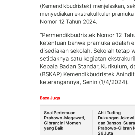
(Kemendikbudristek) menjelaskan, sek
menyediakan ekstrakulikuler pramuka
Nomor 12 Tahun 2024.
“Permendikbudristek Nomor 12 Tah
ketentuan bahwa pramuka adalah ek
disediakan sekolah. Sekolah tetap
setidaknya satu kegiatan ekstrakurik
Kepala Badan Standar, Kurikulum, 
(BSKAP) Kemendikbudristek Anindit
keterangannya, Senin (1/4/2024).
Baca Juga
Soal Pertemuan
Ahli Tuding
Prabowo-Megawati,
Dukungan Jokowi
Gibran: Ini Momen
dan Bansos, Suar
yang Baik
Prabowo-Gibran N
26 Juta