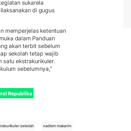
egiatan sukarela
dilaksanakan di gugus
n memperjelas ketentuan
ramuka dalam Panduan
ng akan terbit sebelum
iap sekolah tetap wajib
satu ekstrakurikuler.
rikulum sebelumnya,”
nel Republika
trakurikuler sekolah
nadiem makarim