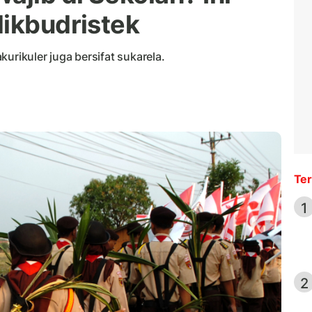
dikbudristek
urikuler juga bersifat sukarela.
Ter
1
2