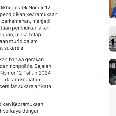
dikbudristek Nomor 12
 pendidikan kepramukaan
 perkemahan, menjadi
satuan pendidikan akan
mahan, maka tetap
rtaan murid dalam
at sukarela.
kan bahwa gerakan
dan nonpolitis. Sejalan
k Nomor 12 Tahun 2024
id dalam kegiatan
ersifat sukarela,” kata
idikan Kepramukaan
diperkaya dengan