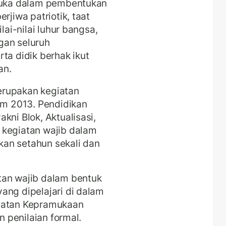
amuka dalam pembentukan
rjiwa patriotik, taat
lai-nilai luhur bangsa,
gan seluruh
ta didik berhak ikut
an.
erupakan kegiatan
lum 2013. Pendidikan
kni Blok, Aktualisasi,
 kegiatan wajib dalam
an setahun sekali dan
tan wajib dalam bentuk
ang dipelajari di dalam
giatan Kepramukaan
n penilaian formal.