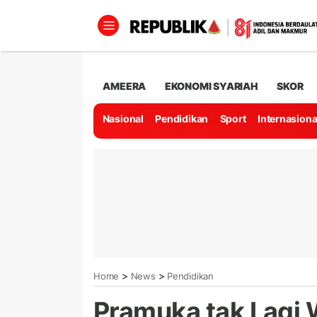
AMEERA
EKONOMI SYARIAH
SKOR
Nasional
Pendidikan
Sport
Internasiona
>
>
Home
News
Pendidikan
Pramuka tak Lagi W