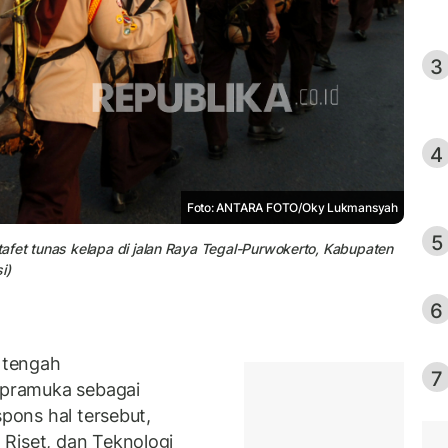
3
4
Foto: ANTARA FOTO/Oky Lukmansyah
5
afet tunas kelapa di jalan Raya Tegal-Purwokerto, Kabupaten
i)
6
 tengah
7
pramuka sebagai
spons hal tersebut,
Riset, dan Teknologi