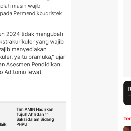
olah masih wajib
 pada Permendikbudristek
un 2024 tidak mengubah
strakurikuler yang wajib
 wajib menyediakan
uler, yaitu pramuka,” ujar
dan Asesmen Pendidikan
o Aditomo lewat
Tim AMIN Hadirkan
Tujuh Ahli dan 11
Ter
a
Saksi dalam Sidang
aik
PHPU