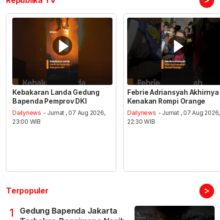
Republika TV
Kebakaran Landa Gedung
Febrie Adriansyah Akhirnya
Bapenda Pemprov DKI
Kenakan Rompi Orange
Dailynews
- Jumat , 07 Aug 2026,
Dailynews
- Jumat , 07 Aug 2026
23:00 WIB
22:30 WIB
>
Terpopuler
Gedung Bapenda Jakarta
1