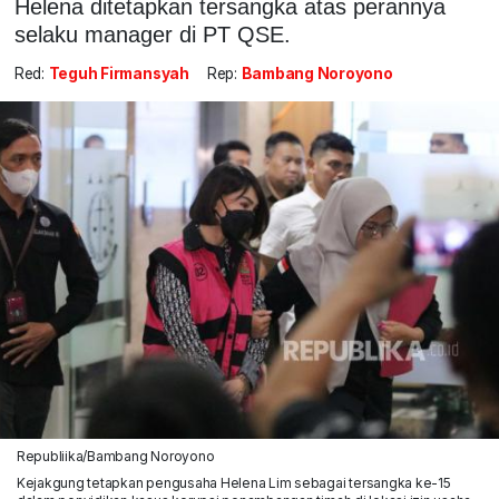
Helena ditetapkan tersangka atas perannya
selaku manager di PT QSE.
Red:
Teguh Firmansyah
Rep:
Bambang Noroyono
Republiika/Bambang Noroyono
Kejakgung tetapkan pengusaha Helena Lim sebagai tersangka ke-15