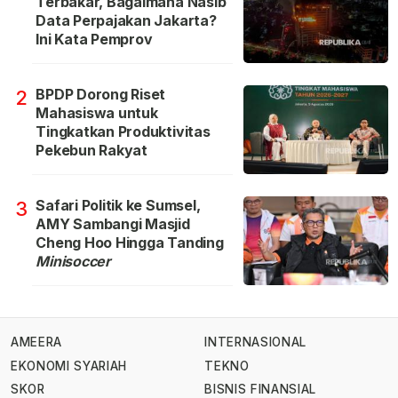
Terbakar, Bagaimana Nasib
Data Perpajakan Jakarta?
Ini Kata Pemprov
BPDP Dorong Riset
2
Mahasiswa untuk
Tingkatkan Produktivitas
Pekebun Rakyat
Safari Politik ke Sumsel,
3
AMY Sambangi Masjid
Cheng Hoo Hingga Tanding
Minisoccer
AMEERA
INTERNASIONAL
EKONOMI SYARIAH
TEKNO
SKOR
BISNIS FINANSIAL