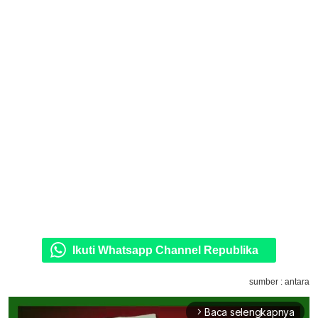
Ikuti Whatsapp Channel Republika
sumber : antara
Baca selengkapnya
arrow_forward_ios