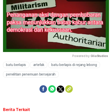
Powered by 
GliaStudios
batu berlapis
artefak
batu berlapis di rejang lebong
Mute
penelitian penemuan bersejarah
Berita Terkait