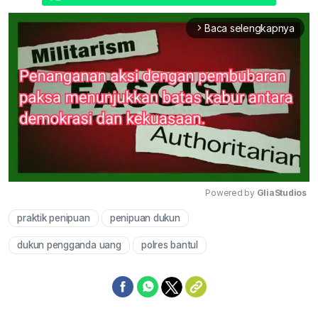
Baca selengkapnya
arrow_forward_ios
Powered by 
GliaStudios
praktik penipuan
penipuan dukun
Mute
dukun pengganda uang
polres bantul