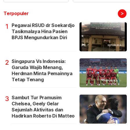
>
Terpopuler
Pegawai RSUD dr Soekardjo
1
Tasikmalaya Hina Pasien
BPJS Mengundurkan Diri
Singapura Vs Indonesia:
2
Garuda Wajib Menang,
Herdman Minta Pemainnya
Tetap Tenang
Sambut Tur Pramusim
3
Chelsea, Geely Gelar
Sejumlah Aktivitas dan
Hadirkan Roberto Di Matteo