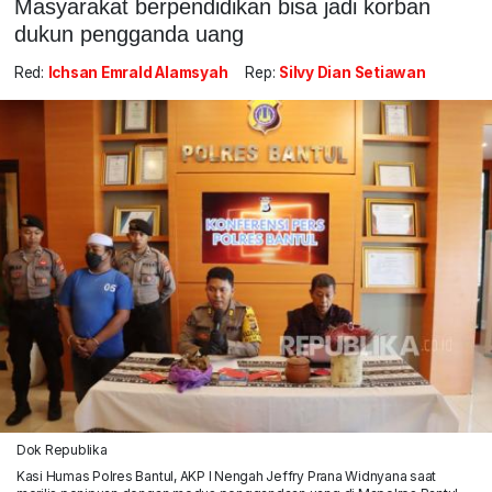
Masyarakat berpendidikan bisa jadi korban
dukun pengganda uang
Red:
Ichsan Emrald Alamsyah
Rep:
Silvy Dian Setiawan
Dok Republika
Kasi Humas Polres Bantul, AKP I Nengah Jeffry Prana Widnyana saat