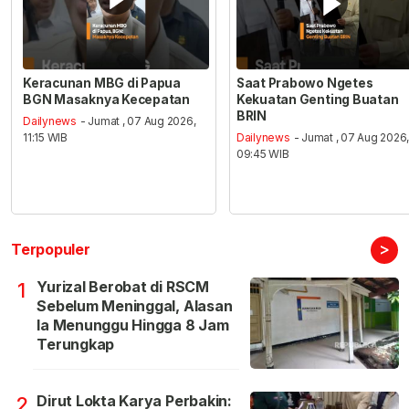
Keracunan MBG di Papua
Saat Prabowo Ngetes
BGN Masaknya Kecepatan
Kekuatan Genting Buatan
BRIN
Dailynews
- Jumat , 07 Aug 2026,
11:15 WIB
Dailynews
- Jumat , 07 Aug 2026
09:45 WIB
>
Terpopuler
Yurizal Berobat di RSCM
1
Sebelum Meninggal, Alasan
Ia Menunggu Hingga 8 Jam
Terungkap
Dirut Lokta Karya Perbakin:
2