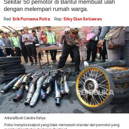
Sekitar 50 pemotor di Bantul membuat ulah
dengan melempari rumah warga.
Red:
Erik Purnama Putra
Rep:
Silvy Dian Setiawan
Antara/Budi Candra Setya
Polisi menyita knalpot yang tidak memenuhi standar dari pemotor yang