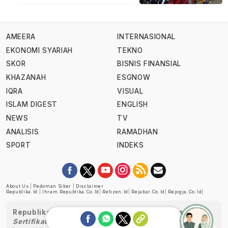
AMEERA
INTERNASIONAL
EKONOMI SYARIAH
TEKNO
SKOR
BISNIS FINANSIAL
KHAZANAH
ESGNOW
IQRA
VISUAL
ISLAM DIGEST
ENGLISH
NEWS
TV
ANALISIS
RAMADHAN
SPORT
INDEKS
About Us
|
Pedoman Siber
|
Disclaimer
Republika.id
|
Ihram.republika.co.id
|
Retizen.id
|
Rejabar.co.id
|
Rejogja.co.id
|
Republika telah diverifikasi oleh Dewan Pers
Sertifikat Nomor 1058/DP-Verifikasi/K/XII/2022