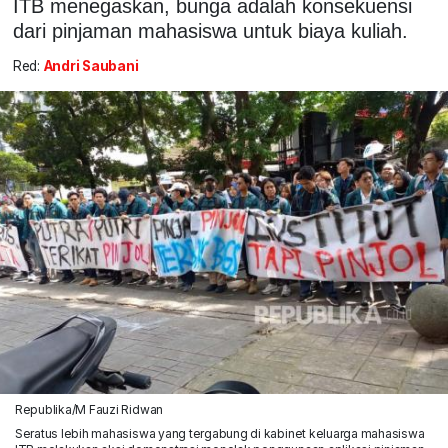
ITB menegaskan, bunga adalah konsekuensi
dari pinjaman mahasiswa untuk biaya kuliah.
Red:
Andri Saubani
Republika/M Fauzi Ridwan
Seratus lebih mahasiswa yang tergabung di kabinet keluarga mahasiswa