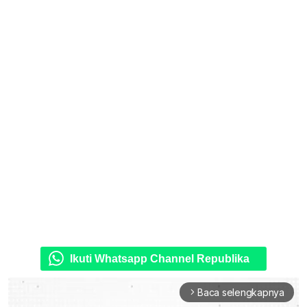
Ikuti Whatsapp Channel Republika
Baca selengkapnya
arrow_forward_ios