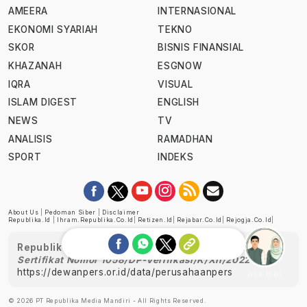
AMEERA
INTERNASIONAL
EKONOMI SYARIAH
TEKNO
SKOR
BISNIS FINANSIAL
KHAZANAH
ESGNOW
IQRA
VISUAL
ISLAM DIGEST
ENGLISH
NEWS
TV
ANALISIS
RAMADHAN
SPORT
INDEKS
About Us
|
Pedoman Siber
|
Disclaimer
Republika.id
|
Ihram.republika.co.id
|
Retizen.id
|
Rejabar.co.id
|
Rejogja.co.id
|
Republika telah diverifikasi oleh Dewan Pers
Sertifikat Nomor 1058/DP-Verifikasi/K/XII/2022
https://dewanpers.or.id/data/perusahaanpers
Ask me!
© 2026 PT Republika Media Mandiri - All Rights Reserved.