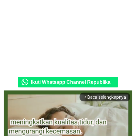
Ikuti Whatsapp Channel Republika
Baca selengkapnya
arrow_forward_ios