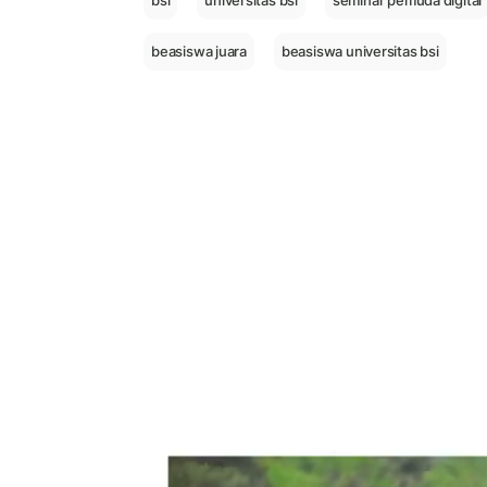
bsi
universitas bsi
seminar pemuda digital
beasiswa juara
beasiswa universitas bsi