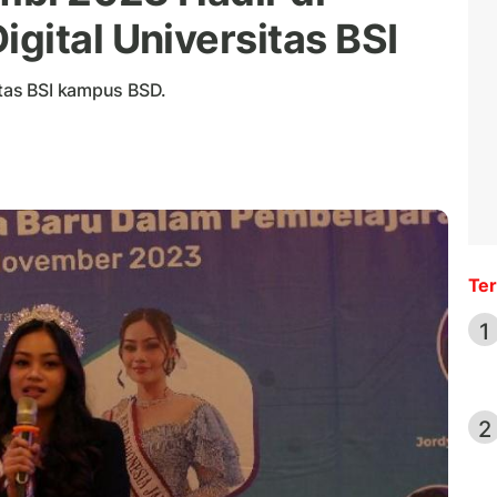
gital Universitas BSI
itas BSI kampus BSD.
Ter
1
2