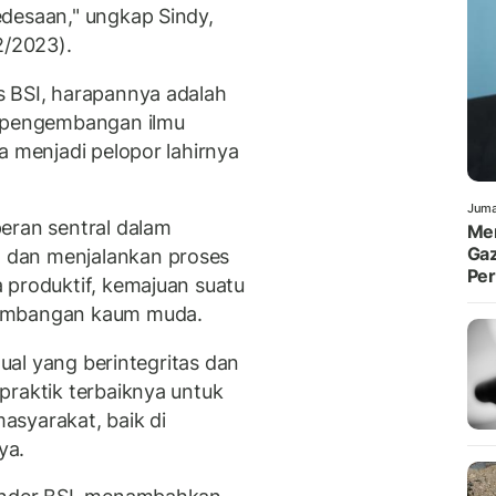
desaan," ungkap Sindy,
2/2023).
s BSI, harapannya adalah
t pengembangan ilmu
a menjadi pelopor lahirnya
Juma
eran sentral dalam
Men
Gaz
 dan menjalankan proses
Pe
 produktif, kemajuan suatu
kembangan kaum muda.
tual yang berintegritas dan
praktik terbaiknya untuk
asyarakat, baik di
ya.