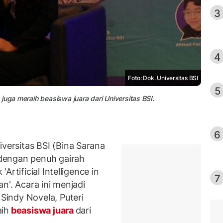
3
4
Foto: Dok. Universitas BSI
5
juga meraih beasiswa juara dari Universitas BSI.
6
ersitas BSI (Bina Sarana
dengan penuh gairah
'Artificial Intelligence in
7
n'. Acara ini menjadi
indy Novela, Puteri
aih
beasiswa juara
dari