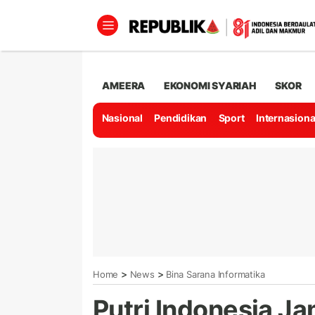
AMEERA
EKONOMI SYARIAH
SKOR
Nasional
Pendidikan
Sport
Internasiona
>
>
Home
News
Bina Sarana Informatika
Putri Indonesia Ja