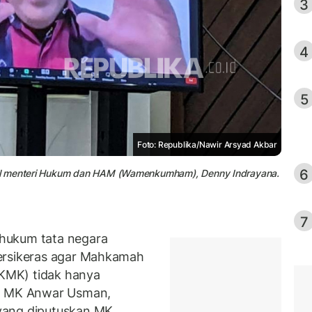
3
4
5
Foto: Republika/Nawir Arsyad Akbar
6
il menteri Hukum dan HAM (Wamenkumham), Denny Indrayana.
7
hukum tata negara
ersikeras agar Mahkamah
KMK) tidak hanya
ua MK Anwar Usman,
yang diputuskan MK.