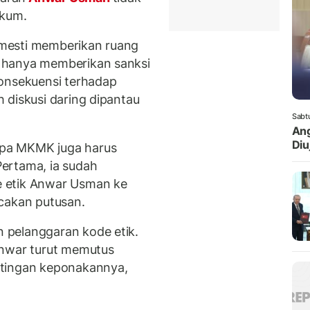
ukum.
mesti memberikan ruang
 hanya memberikan sanksi
konsekuensi terhadap
 diskusi daring dipantau
Sabt
Ang
Diuj
pa MKMK juga harus
ertama, ia sudah
 etik Anwar Usman ke
akan putusan.
 pelanggaran kode etik.
Anwar turut memutus
ntingan keponakannya,