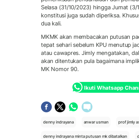
Selasa (31/10/2023) hingga Jumat (3/
konstitusi juga sudah diperiksa. Khu
dua kali.
MKMK akan membacakan putusan pada
tepat sehari sebelum KPU menutup ja
atau cawapres. Jimly mengatakan, dal
akan ditentukan pula bagaimana impli
MK Nomor 90.
Ikuti Whatsapp Chan
denny indrayana
anwar usman
prof jimly 
denny indrayana minta putusan mk dibatalkan