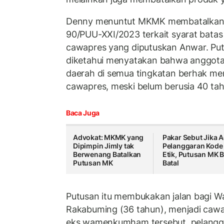
Denny menuntut MKMK membatalkan
90/PUU-XXI/2023 terkait syarat batas
cawapres yang diputuskan Anwar. Pu
diketahui menyatakan bahwa anggota l
daerah di semua tingkatan berhak me
cawapres, meski belum berusia 40 tah
Baca Juga
Advokat: MKMK yang
Pakar Sebut Jika 
Dipimpin Jimly tak
Pelanggaran Kode
Berwenang Batalkan
Etik, Putusan MK B
Putusan MK
Batal
Putusan itu membukakan jalan bagi Wa
Rakabuming (36 tahun), menjadi cawa
eks wamenkumham tersebut, pelangg