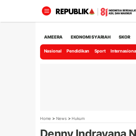
AMEERA
EKONOMI SYARIAH
SKOR
Nasional
Pendidikan
Sport
Internasiona
>
>
Home
News
Hukum
Denny Indrayana 