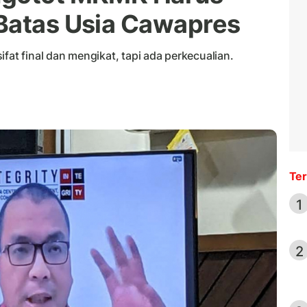
Batas Usia Cawapres
t final dan mengikat, tapi ada perkecualian.
Ter
1
2