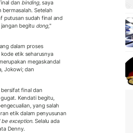
final dan
binding,
saya
 bermasalah. Setelah
f putusan sudah final and
a jangan begitu
dong
,"
yang dalam proses
kode etik seharusnya
ut merupakan megaskandal
a, Jokowi; dan
rsifat final dan
gugat. Kendati begitu,
pengecualian, yang salah
garan etik dalam penyusunan
d be exception
. Selalu ada
ata Denny.