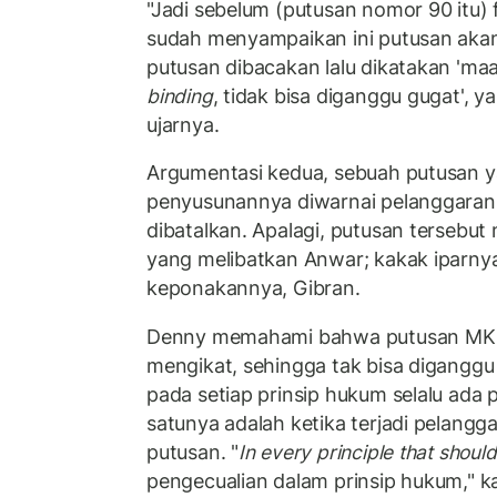
"Jadi sebelum (putusan nomor 90 itu) 
sudah menyampaikan ini putusan akan
putusan dibacakan lalu dikatakan 'maa
binding
, tidak bisa diganggu gugat', y
ujarnya.
Argumentasi kedua, sebuah putusan 
penyusunannya diwarnai pelanggaran 
dibatalkan. Apalagi, putusan terseb
yang melibatkan Anwar; kakak iparny
keponakannya, Gibran.
Denny memahami bahwa putusan MK be
mengikat, sehingga tak bisa diganggu 
pada setiap prinsip hukum selalu ada 
satunya adalah ketika terjadi pelang
putusan. "
In every principle that shoul
pengecualian dalam prinsip hukum," k