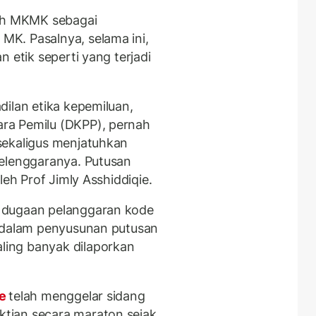
nah MKMK sebagai
K. Pasalnya, selama ini,
 etik seperti yang terjadi
dilan etika kepemiluan,
ra Pemilu (DKPP), pernah
sekaligus menjatuhkan
yelenggaranya. Putusan
leh Prof Jimly Asshiddiqie.
 dugaan pelanggaran kode
i dalam penyusunan putusan
ing banyak dilaporkan
ie
telah menggelar sidang
tian secara maraton sejak