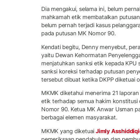
Dia mengakui, selama ini, belum per
mahkamah etik membatalkan putusan M
belum pernah terjadi kasus pelanggaran
pada putusan MK Nomor 90.
Kendati begitu, Denny menyebut, pera
yaitu Dewan Kehormatan Penyelengga
menjatuhkan sanksi etik kepada KPU 
sanksi koreksi terhadap putusan pen
tersebut dibuat ketika DKPP diketuai o
MKMK diketahui menerima 21 laporan
etik terhadap semua hakim konstitus
Nomor 90. Ketua MK Anwar Usman pal
berbagai elemen masyarakat.
MKMK yang diketuai
Jimly Asshiddiq
pemeriksaan pendahuluan dan pembuk