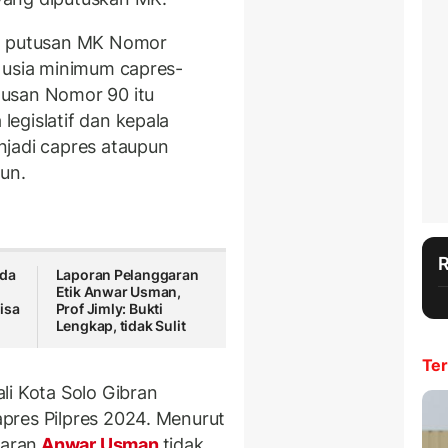
 putusan MK Nomor
 usia minimum capres-
tusan Nomor 90 itu
egislatif dan kepala
njadi capres ataupun
un.
Ada
Laporan Pelanggaran
Etik Anwar Usman,
isa
Prof Jimly: Bukti
Lengkap, tidak Sulit
Ter
li Kota Solo Gibran
pres Pilpres 2024. Menurut
aran
Anwar Usman
tidak