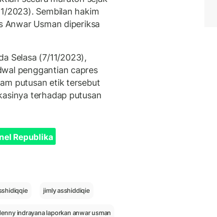
11/2023). Sembilan hakim
sus Anwar Usman diperiksa
 Selasa (7/11/2023),
dwal penggantian capres
am putusan etik tersebut
kasinya terhadap putusan
nel Republika
asshidiqqie
jimly asshiddiqie
denny indrayana laporkan anwar usman