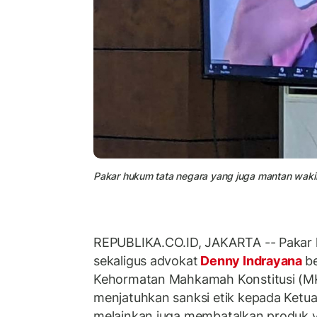
Pakar hukum tata negara yang juga mantan wak
REPUBLIKA.CO.ID, JAKARTA -- Pakar 
sekaligus advokat
Denny Indrayana
b
Kehormatan Mahkamah Konstitusi (M
menjatuhkan sanksi etik kepada Ket
melainkan juga membatalkan produk 