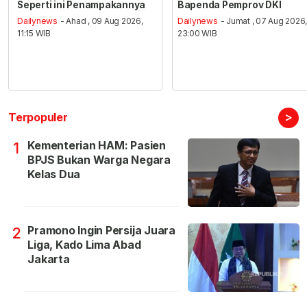
Seperti ini Penampakannya
Bapenda Pemprov DKI
Dailynews
- Ahad , 09 Aug 2026,
Dailynews
- Jumat , 07 Aug 2026
11:15 WIB
23:00 WIB
>
Terpopuler
Kementerian HAM: Pasien
1
BPJS Bukan Warga Negara
Kelas Dua
Pramono Ingin Persija Juara
2
Liga, Kado Lima Abad
Jakarta