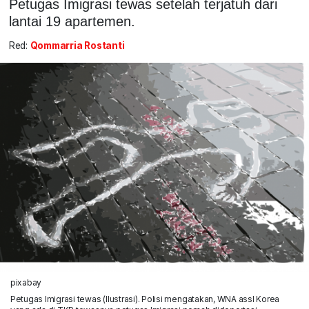
Petugas Imigrasi tewas setelah terjatuh dari
lantai 19 apartemen.
Red:
Qommarria Rostanti
pixabay
Petugas Imigrasi tewas (Ilustrasi). Polisi mengatakan, WNA assl Korea