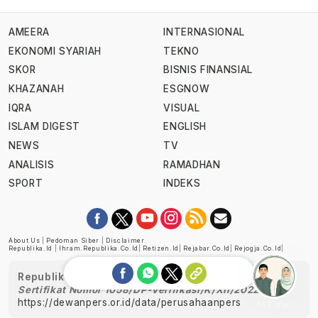
AMEERA
INTERNASIONAL
EKONOMI SYARIAH
TEKNO
SKOR
BISNIS FINANSIAL
KHAZANAH
ESGNOW
IQRA
VISUAL
ISLAM DIGEST
ENGLISH
NEWS
TV
ANALISIS
RAMADHAN
SPORT
INDEKS
About Us
|
Pedoman Siber
|
Disclaimer
Republika.id
|
Ihram.republika.co.id
|
Retizen.id
|
Rejabar.co.id
|
Rejogja.co.id
|
Republika telah diverifikasi oleh Dewan Pers
Sertifikat Nomor 1058/DP-Verifikasi/K/XII/2022
https://dewanpers.or.id/data/perusahaanpers
Ask me!