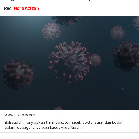
Red:
Nora Azizah
www.pixabay.com
Bali sudah menyiapkan tim medis, termasuk dokter saraf dan bedah
dalam, sebagai antisipasi kasus virus Nipah.