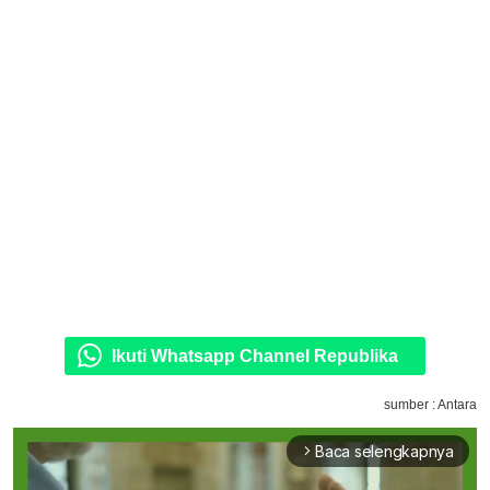
Ikuti Whatsapp Channel Republika
sumber : Antara
Baca selengkapnya
arrow_forward_ios