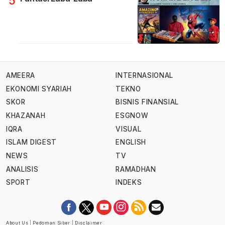
5
AMEERA
INTERNASIONAL
EKONOMI SYARIAH
TEKNO
SKOR
BISNIS FINANSIAL
KHAZANAH
ESGNOW
IQRA
VISUAL
ISLAM DIGEST
ENGLISH
NEWS
TV
ANALISIS
RAMADHAN
SPORT
INDEKS
About Us
|
Pedoman Siber
|
Disclaimer