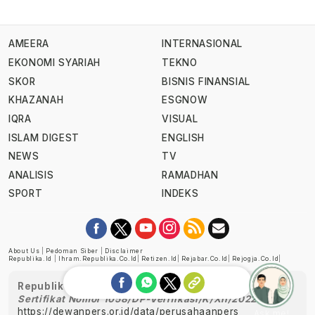
AMEERA
INTERNASIONAL
EKONOMI SYARIAH
TEKNO
SKOR
BISNIS FINANSIAL
KHAZANAH
ESGNOW
IQRA
VISUAL
ISLAM DIGEST
ENGLISH
NEWS
TV
ANALISIS
RAMADHAN
SPORT
INDEKS
About Us
|
Pedoman Siber
|
Disclaimer
Republika.id
|
Ihram.republika.co.id
|
Retizen.id
|
Rejabar.co.id
|
Rejogja.co.id
|
Republika telah diverifikasi oleh Dewan Pers
Sertifikat Nomor 1058/DP-Verifikasi/K/XII/2022
https://dewanpers.or.id/data/perusahaanpers
Ask me!