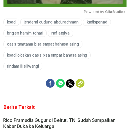
Powered by 
GliaStudios
ksad
jenderal dudung abdurachman
kadispenad
Mute
brigjen hamim tohari
rafi atqiya
casis tamtama bisa empat bahasa asing
ksad loloskan casis bisa empat bahasa asing
rindam iii siliwangi
Berita Terkait
Rico Pramudia Gugur di Beirut, TNI Sudah Sampaikan
Kabar Duka ke Keluarga