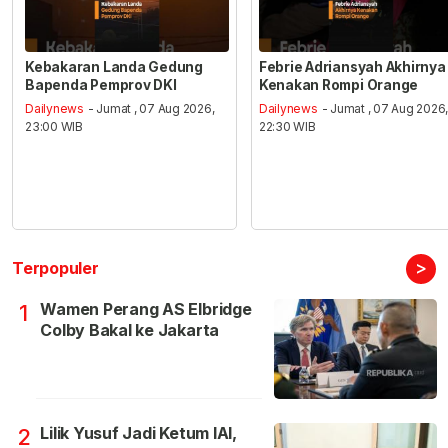
Kebakaran Landa Gedung
Febrie Adriansyah Akhirnya
Bapenda Pemprov DKI
Kenakan Rompi Orange
Dailynews
- Jumat , 07 Aug 2026,
Dailynews
- Jumat , 07 Aug 2026
23:00 WIB
22:30 WIB
>
Terpopuler
Wamen Perang AS Elbridge
1
Colby Bakal ke Jakarta
Lilik Yusuf Jadi Ketum IAI,
2