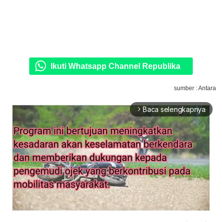
Ikuti Whatsapp Channel Republika
sumber : Antara
Baca selengkapnya
arrow_forward_ios