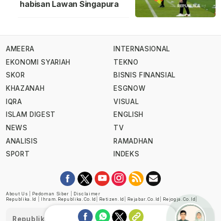
habisan Lawan Singapura
AMEERA
INTERNASIONAL
EKONOMI SYARIAH
TEKNO
SKOR
BISNIS FINANSIAL
KHAZANAH
ESGNOW
IQRA
VISUAL
ISLAM DIGEST
ENGLISH
NEWS
TV
ANALISIS
RAMADHAN
SPORT
INDEKS
About Us
|
Pedoman Siber
|
Disclaimer
Republika.id
|
Ihram.republika.co.id
|
Retizen.id
|
Rejabar.co.id
|
Rejogja.co.id
|
Republika telah diverifikasi oleh Dewan Pers