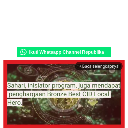
Ikuti Whatsapp Channel Republika
Baca selengkapnya
arrow_forward_ios