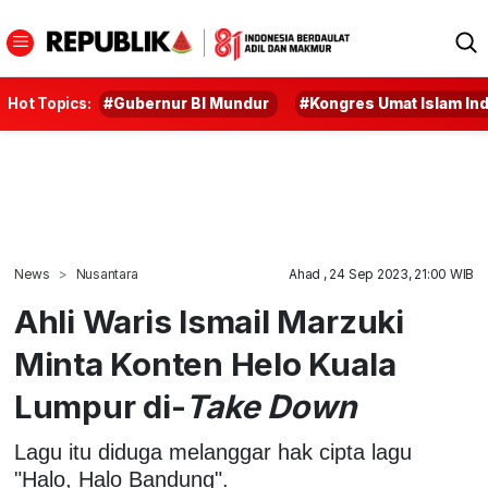
Hot Topics:
#Gubernur BI Mundur
#Kongres Umat Islam In
News
Nusantara
Ahad , 24 Sep 2023, 21:00 WIB
Ahli Waris Ismail Marzuki
Minta Konten Helo Kuala
Lumpur di-
Take Down
Lagu itu diduga melanggar hak cipta lagu
"Halo, Halo Bandung".