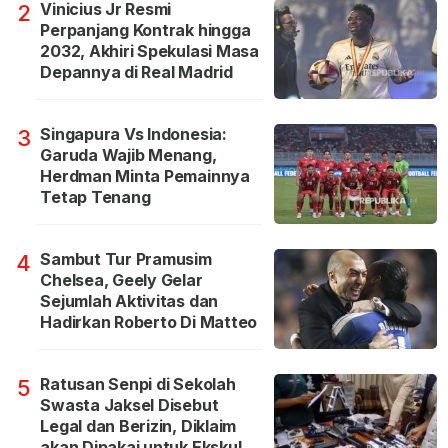
Vinicius Jr Resmi
2
Perpanjang Kontrak hingga
2032, Akhiri Spekulasi Masa
Depannya di Real Madrid
Singapura Vs Indonesia:
3
Garuda Wajib Menang,
Herdman Minta Pemainnya
Tetap Tenang
Sambut Tur Pramusim
4
Chelsea, Geely Gelar
Sejumlah Aktivitas dan
Hadirkan Roberto Di Matteo
Ratusan Senpi di Sekolah
5
Swasta Jaksel Disebut
Legal dan Berizin, Diklaim
akan Dipakai untuk Ekskul