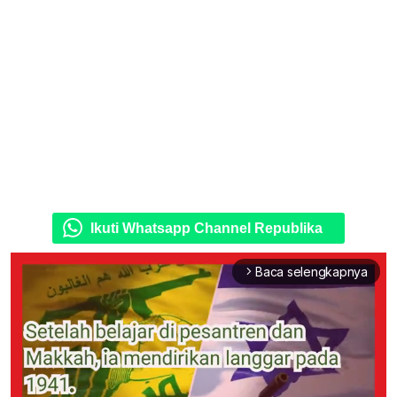
Ikuti Whatsapp Channel Republika
Baca selengkapnya
arrow_forward_ios