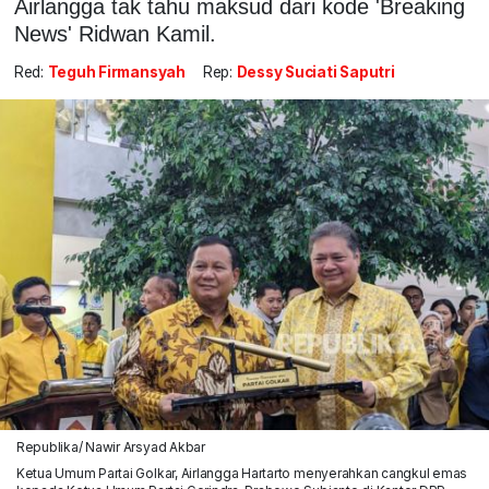
Airlangga tak tahu maksud dari kode 'Breaking
News' Ridwan Kamil.
Red:
Teguh Firmansyah
Rep:
Dessy Suciati Saputri
Republika/ Nawir Arsyad Akbar
Ketua Umum Partai Golkar, Airlangga Hartarto menyerahkan cangkul emas