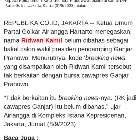
kepada Ketua Umum Partai Gerindra, Prabowo Subianto di Kantor DPP
Partai Golkar, Jakarta, Kamis (31/8/2023) malam.
REPUBLIKA.CO.ID, JAKARTA -- Ketua Umum
Partai Golkar Airlangga Hartarto menegaskan,
nama
Ridwan Kamil
belum dibahas sebagai
bakal calon wakil presiden pendamping Ganjar
Pranowo. Menurutnya, kode '
breaking news
'
yang disampaikan oleh Ridwan Kamil tersebut
tak berkaitan dengan bursa cawapres Ganjar
Pranowo.
"Tidak berkaitan itu
breaking news
-nya. (RK jadi
cawapres Ganjar) Itu belum dibahas," ujar
Airlangga di Kompleks Istana Kepresidenan,
Jakarta, Jumat (8/9/2023).
Baca Juga :