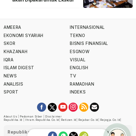
AMEERA
INTERNASIONAL
EKONOMI SYARIAH
TEKNO
SKOR
BISNIS FINANSIAL
KHAZANAH
ESGNOW
IQRA
VISUAL
ISLAM DIGEST
ENGLISH
NEWS
TV
ANALISIS
RAMADHAN
SPORT
INDEKS
About Us
|
Pedoman Siber
|
Disclaimer
Republika.id
|
Ihram.republika.co.id
|
Retizen.id
|
Rejabar.co.id
|
Rejogja.co.id
|
Republika telah diverifikasi oleh Dewan Pers