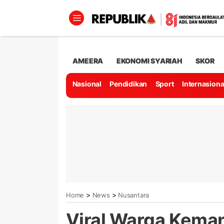
AMEERA
EKONOMI SYARIAH
SKOR
Nasional
Pendidikan
Sport
Internasiona
>
>
Home
News
Nusantara
Viral Warga Keman