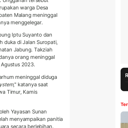
g. Unggahan tersebut
erupakan warga Desa
paten Malang meninggal
nya menggelegar.
bung Iptu Suyanto dan
 duka di Jalan Suropati,
matan Jabung. Takziah
adanya orang meninggal
 Agustus 2023.
marhum meninggal diduga
ystem
," katanya saat
wa Timur, Kamis
Ter
 oleh Yayasan Sunan
telah menyampaikan panitia
ara secara berlebihan.