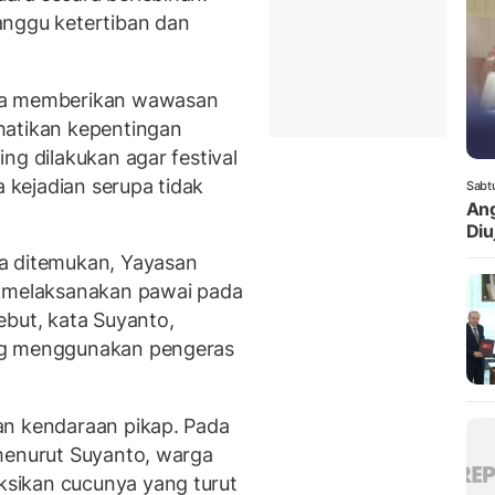
anggu ketertiban dan
nya memberikan wawasan
hatikan kepentingan
ng dilakukan agar festival
kejadian serupa tidak
Sabt
Ang
Diuj
a ditemukan, Yayasan
h melaksanakan pawai pada
ebut, kata Suyanto,
ng menggunakan pengeras
an kendaraan pikap. Pada
menurut Suyanto, warga
sikan cucunya yang turut