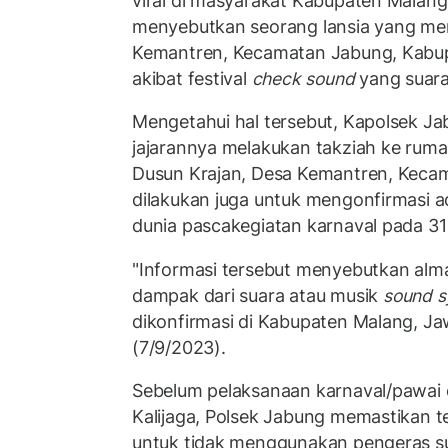
viral di masyarakat Kabupaten Malan
menyebutkan seorang lansia yang m
Kemantren, Kecamatan Jabung, Kabu
akibat festival
check sound
yang suara
Mengetahui hal tersebut, Kapolsek Ja
jajarannya melakukan takziah ke rumah
Dusun Krajan, Desa Kemantren, Keca
dilakukan juga untuk mengonfirmasi 
dunia pascakegiatan karnaval pada 31
"Informasi tersebut menyebutkan al
dampak dari suara atau musik
sound s
dikonfirmasi di Kabupaten Malang, Ja
(7/9/2023).
Sebelum pelaksanaan karnaval/pawai
Kalijaga, Polsek Jabung memastikan 
untuk tidak menggunakan pengeras su