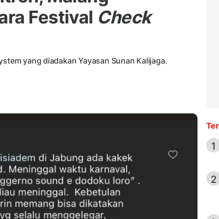
ra Festival
Check
system yang diadakan Yayasan Sunan Kalijaga.
Ter
1
2