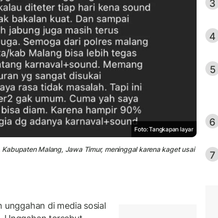
3
4
5
6
Foto: Tangkapan layar
 Kabupaten Malang, Jawa Timur, meninggal karena kaget usai
7
unggahan di media sosial