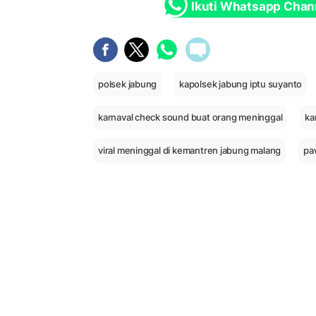
Ikuti Whatsapp Chan
polsek jabung
kapolsek jabung iptu suyanto
karnaval check sound buat orang meninggal
ka
viral meninggal di kemantren jabung malang
pa