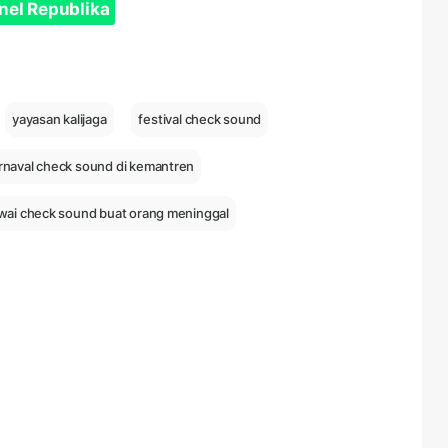
nel Republika
yayasan kalijaga
festival check sound
rnaval check sound di kemantren
wai check sound buat orang meninggal