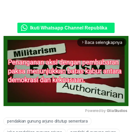
Ikuti Whatsapp Channel Republika
Baca selengkapnya
arrow_forward_ios
Powered by 
GliaStudios
pendakian gunung arjuno ditutup sementara
Mute