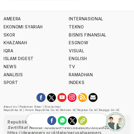
AMEERA
INTERNASIONAL
EKONOMI SYARIAH
TEKNO
SKOR
BISNIS FINANSIAL
KHAZANAH
ESGNOW
IQRA
VISUAL
ISLAM DIGEST
ENGLISH
NEWS
TV
ANALISIS
RAMADHAN
SPORT
INDEKS
About Us
|
Pedoman Siber
|
Disclaimer
Republika.id
|
Ihram.republika.co.id
|
Retizen.id
|
Rejabar.co.id
|
Rejogja.co.id
|
Republika telah diverifikasi oleh Dewan Pers
Sertifikat Nomor 1058/DP-Verifikasi/K/XII/2022
https://dewanpers.or.id/data/perusahaanpers
Ask me!