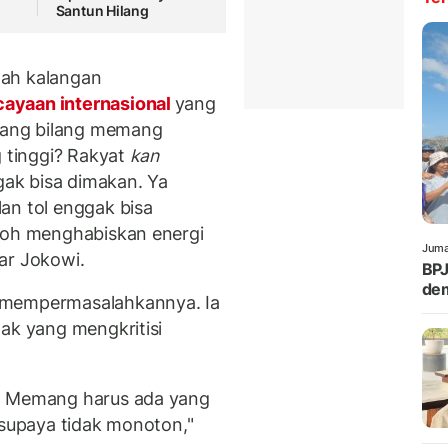
Santun Hilang
lah kalangan
ayaan internasional
yang
 yang bilang memang
 tinggi? Rakyat
kan
ak bisa dimakan. Ya
an tol enggak bisa
ntoh menghabiskan energi
Juma
jar Jokowi.
BPJ
dem
 mempermasalahkannya. Ia
ak yang mengkritisi
g. Memang harus ada yang
 supaya tidak monoton,"