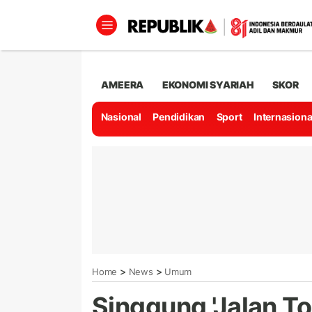
AMEERA
EKONOMI SYARIAH
SKOR
Nasional
Pendidikan
Sport
Internasiona
>
>
Home
News
Umum
Singgung 'Jalan To