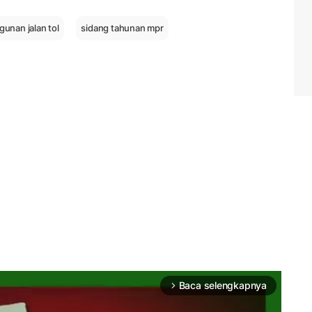
unan jalan tol
sidang tahunan mpr
Baca selengkapnya
arrow_forward_ios