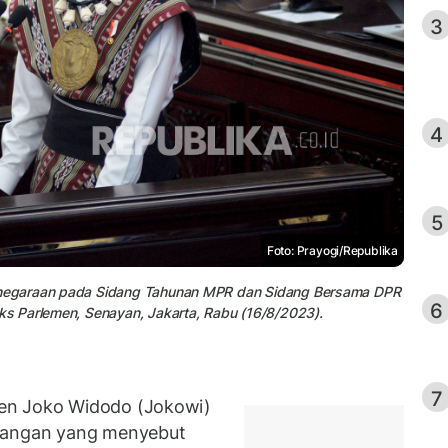
3
4
5
Foto: Prayogi/Republika
negaraan pada Sidang Tahunan MPR dan Sidang Bersama DPR
6
s Parlemen, Senayan, Jakarta, Rabu (16/8/2023).
7
en Joko Widodo (Jokowi)
alangan yang menyebut