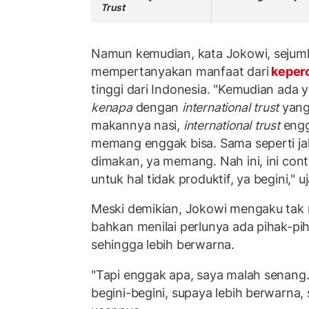
Trust
Namun kemudian, kata Jokowi, sejum
mempertanyakan manfaat dari
keperc
tinggi dari Indonesia. "Kemudian ada
kenapa
dengan
international trust
yang
makannya nasi,
international trust
engg
memang enggak bisa. Sama seperti jal
dimakan, ya memang. Nah ini, ini co
untuk hal tidak produktif, ya begini," u
Meski demikian, Jokowi mengaku tak
bahkan menilai perlunya ada pihak-pih
sehingga lebih berwarna.
"Tapi enggak apa, saya malah senan
begini-begini, supaya lebih berwarna,