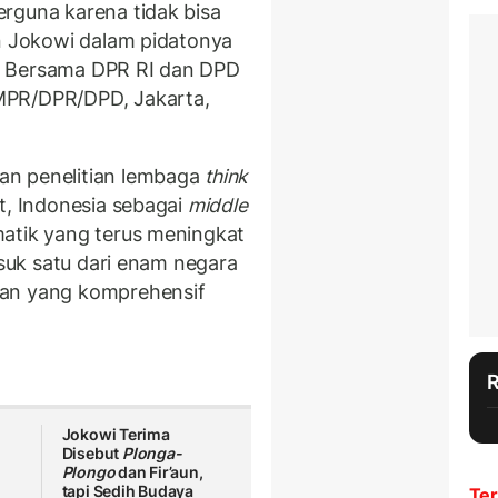
erguna karena tidak bisa
an Jokowi dalam pidatonya
g Bersama DPR RI dan DPD
MPR/DPR/DPD, Jakarta,
an penelitian lembaga
think
t, Indonesia sebagai
middle
atik yang terus meningkat
asuk satu dari enam negara
tan yang komprehensif
Jokowi Terima
Disebut
Plonga-
a
Plongo
dan Fir’aun,
tapi Sedih Budaya
Ter