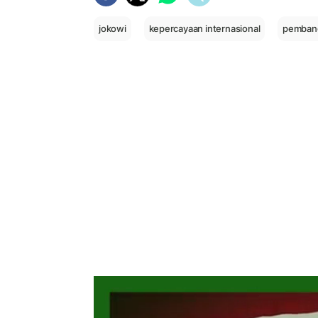
jokowi
kepercayaan internasional
pembang