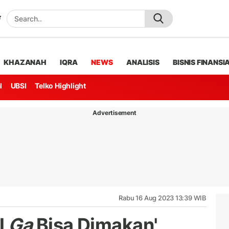
KHAZANAH
IQRA
NEWS
ANALISIS
BISNIS FINANSI
l
UBSI
Telko Highlight
Advertisement
Rabu 16 Aug 2023 13:39 WIB
l
Ga
Bisa Dimakan',