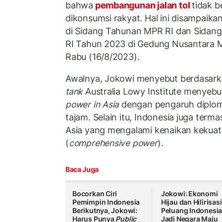
bahwa
pembangunan jalan tol
tidak b
dikonsumsi rakyat. Hal ini disampaik
di Sidang Tahunan MPR RI dan Sidan
RI Tahun 2023 di Gedung Nusantara 
Rabu (16/8/2023).
Awalnya, Jokowi menyebut berdasark
tank
Australia Lowy Institute menyebu
power in Asia
dengan pengaruh diplom
tajam. Selain itu, Indonesia juga term
Asia yang mengalami kenaikan kekua
(
comprehensive power
).
Baca Juga
Bocorkan Ciri
Jokowi: Ekonomi
Pemimpin Indonesia
Hijau dan Hilirisasi
Berikutnya, Jokowi:
Peluang Indonesi
Harus Punya
Public
Jadi Negara Maju